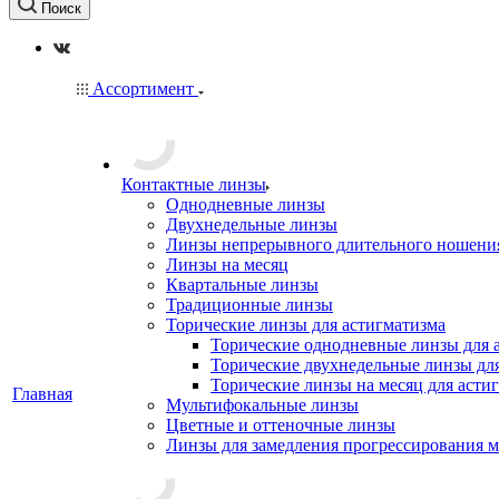
Поиск
Ассортимент
Контактные линзы
Однодневные линзы
Двухнедельные линзы
Линзы непрерывного длительного ношени
Линзы на месяц
Квартальные линзы
Традиционные линзы
Торические линзы для астигматизма
Торические однодневные линзы для 
Торические двухнедельные линзы дл
Торические линзы на месяц для асти
Главная
Мультифокальные линзы
Цветные и оттеночные линзы
Линзы для замедления прогрессирования 