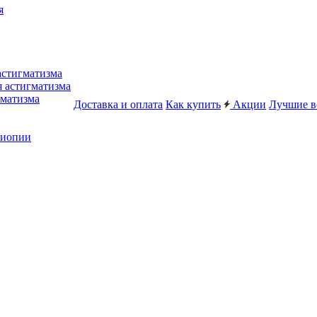
я
астигматизма
я астигматизма
гматизма
Доставка и оплата
Как купить
Акции
Лучшие в
миопии