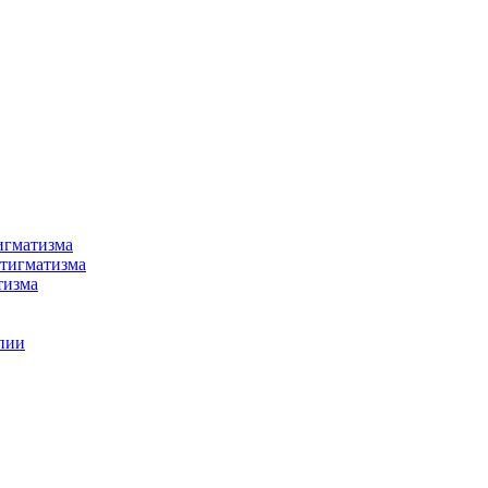
игматизма
стигматизма
тизма
пии