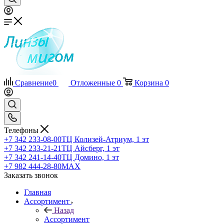
Сравнение
0
Отложенные
0
Корзина
0
Телефоны
+7 342 233-08-00
ТЦ Колизей-Атриум, 1 эт
+7 342 233-21-21
ТЦ Айсберг, 1 эт
+7 342 241-14-40
ТЦ Домино, 1 эт
+7 982 444-28-80
MAX
Заказать звонок
Главная
Ассортимент
Назад
Ассортимент