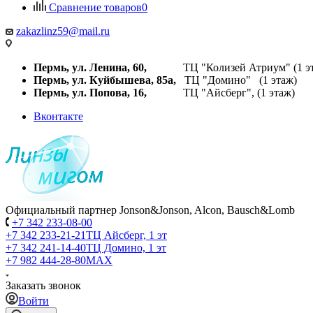
Сравнение товаров
0
zakazlinz59@mail.ru
Пермь, ул. Ленина, 60,
ТЦ "Колизей Атриум" (1 эт
Пермь, ул. Куйбышева,
85а,
ТЦ "Домино" (1 этаж)
Пермь, ул. Попова, 16,
ТЦ "Айсберг", (1 этаж)
Вконтакте
Официальный партнер Jonson&Jonson, Alcon, Bausch&Lomb
+7 342 233-08-00
+7 342 233-21-21
ТЦ Айсберг, 1 эт
+7 342 241-14-40
ТЦ Домино, 1 эт
+7 982 444-28-80
MAX
Заказать звонок
Войти