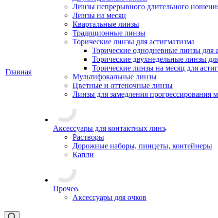
Линзы непрерывного длительного ношени
Линзы на месяц
Квартальные линзы
Традиционные линзы
Торические линзы для астигматизма
Торические однодневные линзы для 
Торические двухнедельные линзы дл
Торические линзы на месяц для асти
Главная
Мультифокальные линзы
Цветные и оттеночные линзы
Линзы для замедления прогрессирования 
Аксессуары для контактных линз
Растворы
Дорожные наборы, пинцеты, контейнеры
Капли
Прочее
Аксессуары для очков