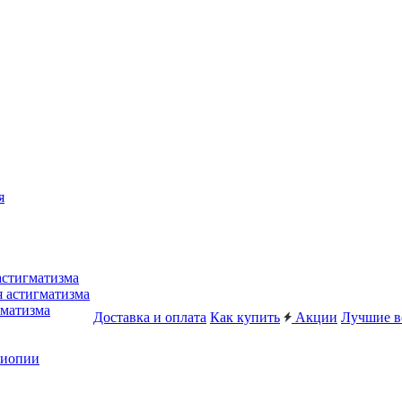
я
астигматизма
я астигматизма
гматизма
Доставка и оплата
Как купить
Акции
Лучшие в
миопии