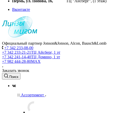
Пермь, ул. Попова, 16,
ТЦ "Айсберг", (1 этаж)
Вконтакте
Официальный партнер Jonson&Jonson, Alcon, Bausch&Lomb
+7 342 233-08-00
+7 342 233-21-21
ТЦ Айсберг, 1 эт
+7 342 241-14-40
ТЦ Домино, 1 эт
+7 982 444-28-80
MAX
Заказать звонок
Поиск
Ассортимент