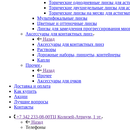
Торические однодневные линзы для аст
Торические двухнедельные линзы для а
Торические линзы на месяц для астигма
Мультифокальные линзы
Цветные и оттеночные линзы
Линзы для замедления прогрессирования мио
Аксессуары для контактных линз
Назад
Аксессуары для контактных линз
Растворы
Дорожные наборы, пинцеты, контейнеры
Капли
Прочее
Назад
Прочее
Аксессуары для очков
Доставка и оплата
Как купить
Акции
Лучшие вопросы
Контакты
+7 342 233-08-00
ТЦ Колизей-Атриум, 1 эт
Назад
Телефоны