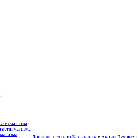
я
астигматизма
я астигматизма
гматизма
Доставка и оплата
Как купить
Акции
Лучшие в