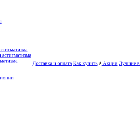
я
астигматизма
я астигматизма
гматизма
Доставка и оплата
Как купить
Акции
Лучшие в
миопии