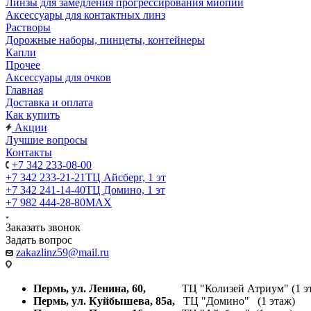
Линзы для замедления прогрессирования миопии
Аксессуары для контактных линз
Растворы
Дорожные наборы, пинцеты, контейнеры
Капли
Прочее
Аксессуары для очков
Главная
Доставка и оплата
Как купить
Акции
Лучшие вопросы
Контакты
+7 342 233-08-00
+7 342 233-21-21
ТЦ Айсберг, 1 эт
+7 342 241-14-40
ТЦ Домино, 1 эт
+7 982 444-28-80
MAX
Заказать звонок
Задать вопрос
zakazlinz59@mail.ru
Пермь, ул. Ленина, 60,
ТЦ "Колизей Атриум" (1 эт
Пермь, ул. Куйбышева,
85а,
ТЦ "Домино" (1 этаж)