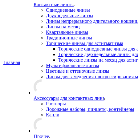
Контактные линзы
Однодневные линзы
Двухнедельные линзы
Линзы непрерывного длительного ношени
Линзы на месяц
Квартальные линзы
Традиционные линзы
Торические линзы для астигматизма
Торические однодневные линзы для 
Торические двухнедельные линзы дл
Торические линзы на месяц для асти
Главная
Мультифокальные линзы
Цветные и оттеночные линзы
Линзы для замедления прогрессирования 
Аксессуары для контактных линз
Растворы
Дорожные наборы, пинцеты, контейнеры
Капли
Прочее