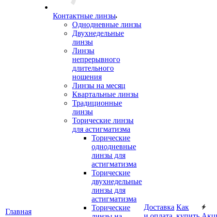
Контактные линзы
Однодневные линзы
Двухнедельные
линзы
Линзы
непрерывного
длительного
ношения
Линзы на месяц
Квартальные линзы
Традиционные
линзы
Торические линзы
для астигматизма
Торические
однодневные
линзы для
астигматизма
Торические
двухнедельные
линзы для
астигматизма
Доставка
Как
Торические
Главная
и оплата
купить
Акц
линзы на