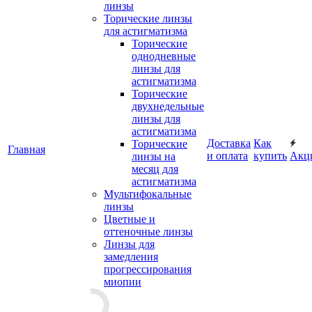
линзы
Торические линзы
для астигматизма
Торические
однодневные
линзы для
астигматизма
Торические
двухнедельные
линзы для
астигматизма
Доставка
Как
Торические
Главная
и оплата
купить
Акц
линзы на
месяц для
астигматизма
Мультифокальные
линзы
Цветные и
оттеночные линзы
Линзы для
замедления
прогрессирования
миопии