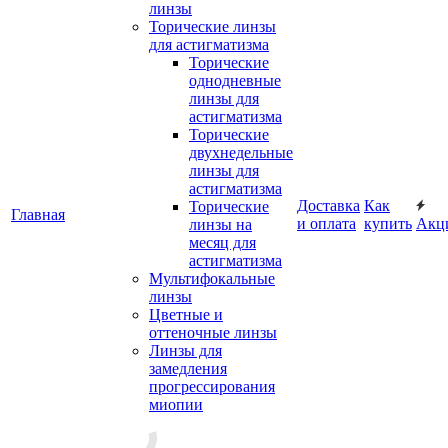
линзы
Торические линзы
для астигматизма
Торические
однодневные
линзы для
астигматизма
Торические
двухнедельные
линзы для
астигматизма
Доставка
Как
Торические
Главная
и оплата
купить
Акц
линзы на
месяц для
астигматизма
Мультифокальные
линзы
Цветные и
оттеночные линзы
Линзы для
замедления
прогрессирования
миопии