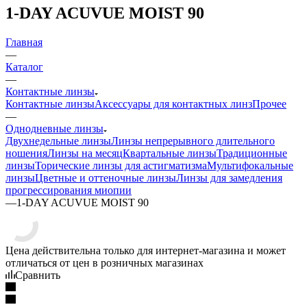
1-DAY ACUVUE MOIST 90
Главная
—
Каталог
—
Контактные линзы
Контактные линзы
Аксессуары для контактных линз
Прочее
—
Однодневные линзы
Двухнедельные линзы
Линзы непрерывного длительного
ношения
Линзы на месяц
Квартальные линзы
Традиционные
линзы
Торические линзы для астигматизма
Мультифокальные
линзы
Цветные и оттеночные линзы
Линзы для замедления
прогрессирования миопии
—
1-DAY ACUVUE MOIST 90
Цена действительна только для интернет-магазина и может
отличаться от цен в розничных магазинах
Сравнить