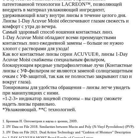
патентованной технологии LACREON™, позволяющей
внедрить в материал увлажняющий ингредиент,
удерживающий влагу внутри линзы в течение целого дня.
Линзы 1-Day Acuvue Moist обеспечивают глазам свежесть и
комфорт с утра до вечера.
Самый здоровый способ ношения контактных линз.
1-Day Acuvue Moist обладают всеми преимуществами
контактных линз ежедневной замены – больше не нужно
хлопот с растворами для ухода!
Как все контактные линзы серии ACUVUE®, линзы 1-Day
Acuvue Moist снабжены специальным фильтром,
блокирующим вредные ультрафиолетовые лучи (Контактные
линзы с УФ-фильтром не являются заменой солнцезащитным
очкам с УФ-защитой, так как не полностью закрывают глаз и
вокруг глаза).
Тонированы для удобства обращения – линзы легче увидеть
при манипуляциях с ними.
«1-2-3» индикатор лицевой стороны – вы сразу сможете
надеть линзы правильно.
*Увлажняющий. **С технологией.
1. Бреннан Н. Оптометрия и наука о зрении, 2009.
2. JJV Data on File 2018. Similarities between Mucin and Poly (N-Vinyl Pyrrolidone) (PVP).
3. JJV Data on File 2021. Dual Action Technology and “Cushion of Moisture” Description
for 1-DAY ACUVUE® MOIST Brand Family of Contact Lenses.