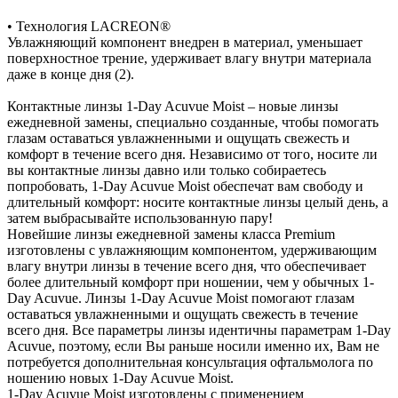
• Технология LACREON®
Увлажняющий компонент внедрен в материал, уменьшает
поверхностное трение, удерживает влагу внутри материала
даже в конце дня (2).
Контактные линзы 1-Day Acuvue Moist – новые линзы
ежедневной замены, специально созданные, чтобы помогать
глазам оставаться увлажненными и ощущать свежесть и
комфорт в течение всего дня. Независимо от того, носите ли
вы контактные линзы давно или только собираетесь
попробовать, 1-Day Acuvue Moist обеспечат вам свободу и
длительный комфорт: носите контактные линзы целый день, а
затем выбрасывайте использованную пару!
Новейшие линзы ежедневной замены класса Premium
изготовлены с увлажняющим компонентом, удерживающим
влагу внутри линзы в течение всего дня, что обеспечивает
более длительный комфорт при ношении, чем у обычных 1-
Day Acuvue. Линзы 1-Day Acuvue Moist помогают глазам
оставаться увлажненными и ощущать свежесть в течение
всего дня. Все параметры линзы идентичны параметрам 1-Day
Acuvue, поэтому, если Вы раньше носили именно их, Вам не
потребуется дополнительная консультация офтальмолога по
ношению новых 1-Day Acuvue Moist.
1-Day Acuvue Moist изготовлены с применением