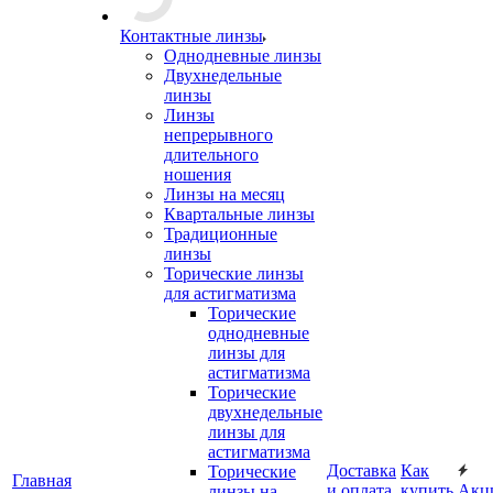
Контактные линзы
Однодневные линзы
Двухнедельные
линзы
Линзы
непрерывного
длительного
ношения
Линзы на месяц
Квартальные линзы
Традиционные
линзы
Торические линзы
для астигматизма
Торические
однодневные
линзы для
астигматизма
Торические
двухнедельные
линзы для
астигматизма
Доставка
Как
Торические
Главная
и оплата
купить
Акц
линзы на