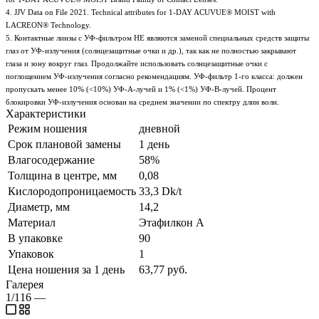
4. JJV Data on File 2021. Technical attributes for 1-DAY ACUVUE® MOIST with
LACREON® Technology.
5. Контактные линзы с УФ-фильтром НЕ являются заменой специальных средств защиты
глаз от УФ-излучения (солнцезащитные очки и др.), так как не полностью закрывают
глаза и зону вокруг глаз. Продолжайте использовать солнцезащитные очки с
поглощением УФ-излучения согласно рекомендациям. УФ-фильтр 1-го класса: должен
пропускать менее 10% (<10%) УФ-А-лучей и 1% (<1%) УФ-В-лучей. Процент
блокировки УФ-излучения основан на среднем значении по спектру длин волн.
Характеристики
Режим ношения
дневной
Срок плановой замены
1 день
Влагосодержание
58%
Толщина в центре, мм
0,08
Кислородопроницаемость
33,3 Dk/t
Диаметр, мм
14,2
Материал
Этафилкон А
В упаковке
90
Упаковок
1
Цена ношения за 1 день
63,77 руб.
Галерея
1/116
—