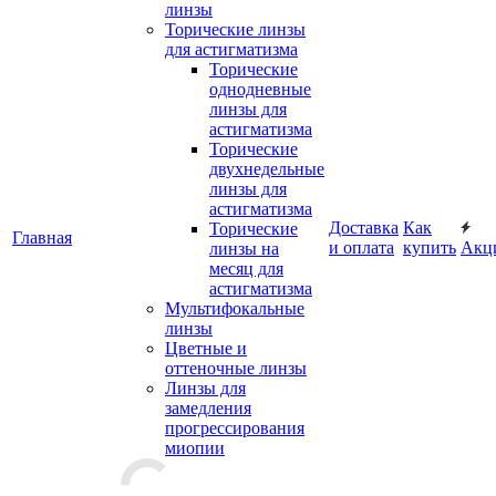
линзы
Торические линзы
для астигматизма
Торические
однодневные
линзы для
астигматизма
Торические
двухнедельные
линзы для
астигматизма
Доставка
Как
Торические
Главная
и оплата
купить
Акц
линзы на
месяц для
астигматизма
Мультифокальные
линзы
Цветные и
оттеночные линзы
Линзы для
замедления
прогрессирования
миопии