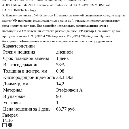
4. JJV Data on File 2021. Technical attributes for 1-DAY ACUVUE® MOIST with
LACREON® Technology.
5. Контактные линзы с УФ-фильтром НЕ являются заменой специальных средств защиты
глаз от УФ-излучения (солнцезащитные очки и др.), так как не полностью закрывают
глаза и зону вокруг глаз. Продолжайте использовать солнцезащитные очки с
поглощением УФ-излучения согласно рекомендациям. УФ-фильтр 1-го класса: должен
пропускать менее 10% (<10%) УФ-А-лучей и 1% (<1%) УФ-В-лучей. Процент
блокировки УФ-излучения основан на среднем значении по спектру длин волн.
Характеристики
Режим ношения
дневной
Срок плановой замены
1 день
Влагосодержание
58%
Толщина в центре, мм
0,08
Кислородопроницаемость
33,3 Dk/t
Диаметр, мм
14,2
Материал
Этафилкон А
В упаковке
90
Упаковок
1
Цена ношения за 1 день
63,77 руб.
Галерея
1/116
—