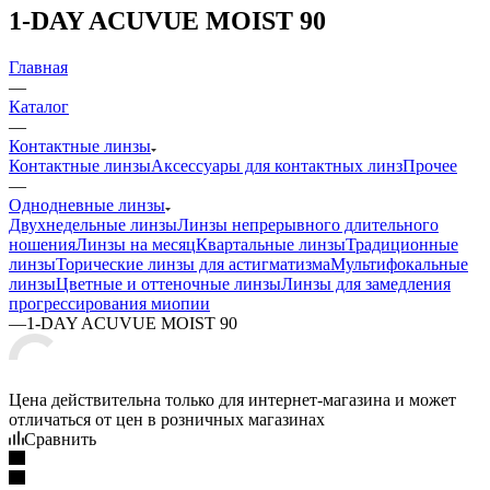
1-DAY ACUVUE MOIST 90
Главная
—
Каталог
—
Контактные линзы
Контактные линзы
Аксессуары для контактных линз
Прочее
—
Однодневные линзы
Двухнедельные линзы
Линзы непрерывного длительного
ношения
Линзы на месяц
Квартальные линзы
Традиционные
линзы
Торические линзы для астигматизма
Мультифокальные
линзы
Цветные и оттеночные линзы
Линзы для замедления
прогрессирования миопии
—
1-DAY ACUVUE MOIST 90
Цена действительна только для интернет-магазина и может
отличаться от цен в розничных магазинах
Сравнить