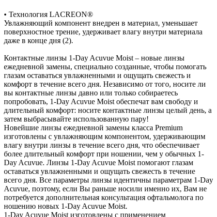
• Технология LACREON®
Увлажняющий компонент внедрен в материал, уменьшает
поверхностное трение, удерживает влагу внутри материала
даже в конце дня (2).
Контактные линзы 1-Day Acuvue Moist – новые линзы
ежедневной замены, специально созданные, чтобы помогать
глазам оставаться увлажненными и ощущать свежесть и
комфорт в течение всего дня. Независимо от того, носите ли
вы контактные линзы давно или только собираетесь
попробовать, 1-Day Acuvue Moist обеспечат вам свободу и
длительный комфорт: носите контактные линзы целый день, а
затем выбрасывайте использованную пару!
Новейшие линзы ежедневной замены класса Premium
изготовлены с увлажняющим компонентом, удерживающим
влагу внутри линзы в течение всего дня, что обеспечивает
более длительный комфорт при ношении, чем у обычных 1-
Day Acuvue. Линзы 1-Day Acuvue Moist помогают глазам
оставаться увлажненными и ощущать свежесть в течение
всего дня. Все параметры линзы идентичны параметрам 1-Day
Acuvue, поэтому, если Вы раньше носили именно их, Вам не
потребуется дополнительная консультация офтальмолога по
ношению новых 1-Day Acuvue Moist.
1-Day Acuvue Moist изготовлены с применением