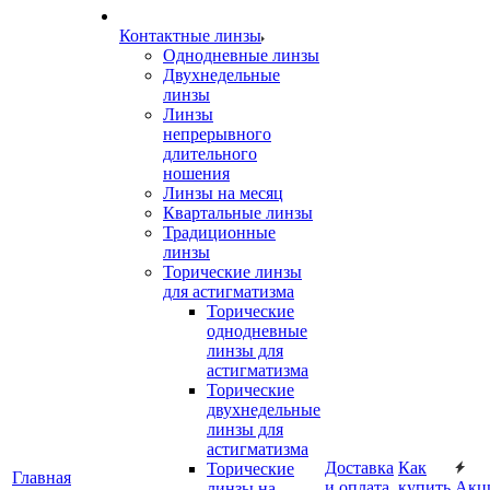
Контактные линзы
Однодневные линзы
Двухнедельные
линзы
Линзы
непрерывного
длительного
ношения
Линзы на месяц
Квартальные линзы
Традиционные
линзы
Торические линзы
для астигматизма
Торические
однодневные
линзы для
астигматизма
Торические
двухнедельные
линзы для
астигматизма
Доставка
Как
Торические
Главная
и оплата
купить
Акц
линзы на