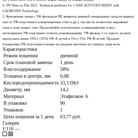
4. JJV Data on File 2021. Technical attributes for 1-DAY ACUVUE® MOIST with
LACREON® Technology.
5. Контактные линзы с УФ-фильтром НЕ являются заменой специальных средств защиты
глаз от УФ-излучения (солнцезащитные очки и др.), так как не полностью закрывают
глаза и зону вокруг глаз. Продолжайте использовать солнцезащитные очки с
поглощением УФ-излучения согласно рекомендациям. УФ-фильтр 1-го класса: должен
пропускать менее 10% (<10%) УФ-А-лучей и 1% (<1%) УФ-В-лучей. Процент
блокировки УФ-излучения основан на среднем значении по спектру длин волн.
Характеристики
Режим ношения
дневной
Срок плановой замены
1 день
Влагосодержание
58%
Толщина в центре, мм
0,08
Кислородопроницаемость
33,3 Dk/t
Диаметр, мм
14,2
Материал
Этафилкон А
В упаковке
90
Упаковок
1
Цена ношения за 1 день
63,77 руб.
Галерея
1/116
—