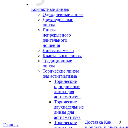
Контактные линзы
Однодневные линзы
Двухнедельные
линзы
Линзы
непрерывного
длительного
ношения
Линзы на месяц
Квартальные линзы
Традиционные
линзы
Торические линзы
для астигматизма
Торические
однодневные
линзы для
астигматизма
Торические
двухнедельные
линзы для
астигматизма
Доставка
Как
Торические
Главная
и оплата
купить
Акц
линзы на