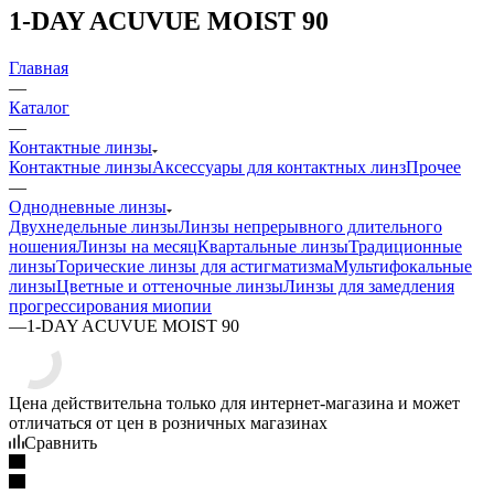
1-DAY ACUVUE MOIST 90
Главная
—
Каталог
—
Контактные линзы
Контактные линзы
Аксессуары для контактных линз
Прочее
—
Однодневные линзы
Двухнедельные линзы
Линзы непрерывного длительного
ношения
Линзы на месяц
Квартальные линзы
Традиционные
линзы
Торические линзы для астигматизма
Мультифокальные
линзы
Цветные и оттеночные линзы
Линзы для замедления
прогрессирования миопии
—
1-DAY ACUVUE MOIST 90
Цена действительна только для интернет-магазина и может
отличаться от цен в розничных магазинах
Сравнить