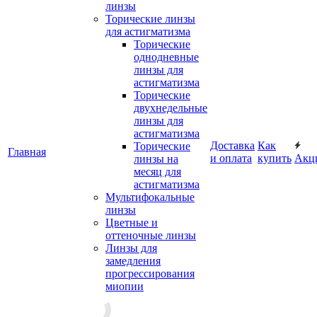
линзы
Торические линзы
для астигматизма
Торические
однодневные
линзы для
астигматизма
Торические
двухнедельные
линзы для
астигматизма
Доставка
Как
Торические
Главная
и оплата
купить
Акц
линзы на
месяц для
астигматизма
Мультифокальные
линзы
Цветные и
оттеночные линзы
Линзы для
замедления
прогрессирования
миопии