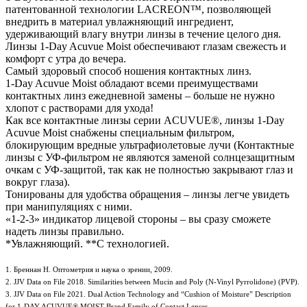
патентованной технологии LACREON™, позволяющей
внедрить в материал увлажняющий ингредиент,
удерживающий влагу внутри линзы в течение целого дня.
Линзы 1-Day Acuvue Moist обеспечивают глазам свежесть и
комфорт с утра до вечера.
Самый здоровый способ ношения контактных линз.
1-Day Acuvue Moist обладают всеми преимуществами
контактных линз ежедневной замены – больше не нужно
хлопот с растворами для ухода!
Как все контактные линзы серии ACUVUE®, линзы 1-Day
Acuvue Moist снабжены специальным фильтром,
блокирующим вредные ультрафиолетовые лучи (Контактные
линзы с УФ-фильтром не являются заменой солнцезащитным
очкам с УФ-защитой, так как не полностью закрывают глаз и
вокруг глаза).
Тонированы для удобства обращения – линзы легче увидеть
при манипуляциях с ними.
«1-2-3» индикатор лицевой стороны – вы сразу сможете
надеть линзы правильно.
*Увлажняющий. **С технологией.
1. Бреннан Н. Оптометрия и наука о зрении, 2009.
2. JJV Data on File 2018. Similarities between Mucin and Poly (N-Vinyl Pyrrolidone) (PVP).
3. JJV Data on File 2021. Dual Action Technology and “Cushion of Moisture” Description
for 1-DAY ACUVUE® MOIST Brand Family of Contact Lenses.