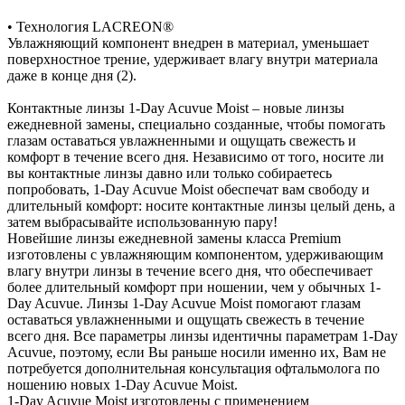
• Технология LACREON®
Увлажняющий компонент внедрен в материал, уменьшает
поверхностное трение, удерживает влагу внутри материала
даже в конце дня (2).
Контактные линзы 1-Day Acuvue Moist – новые линзы
ежедневной замены, специально созданные, чтобы помогать
глазам оставаться увлажненными и ощущать свежесть и
комфорт в течение всего дня. Независимо от того, носите ли
вы контактные линзы давно или только собираетесь
попробовать, 1-Day Acuvue Moist обеспечат вам свободу и
длительный комфорт: носите контактные линзы целый день, а
затем выбрасывайте использованную пару!
Новейшие линзы ежедневной замены класса Premium
изготовлены с увлажняющим компонентом, удерживающим
влагу внутри линзы в течение всего дня, что обеспечивает
более длительный комфорт при ношении, чем у обычных 1-
Day Acuvue. Линзы 1-Day Acuvue Moist помогают глазам
оставаться увлажненными и ощущать свежесть в течение
всего дня. Все параметры линзы идентичны параметрам 1-Day
Acuvue, поэтому, если Вы раньше носили именно их, Вам не
потребуется дополнительная консультация офтальмолога по
ношению новых 1-Day Acuvue Moist.
1-Day Acuvue Moist изготовлены с применением