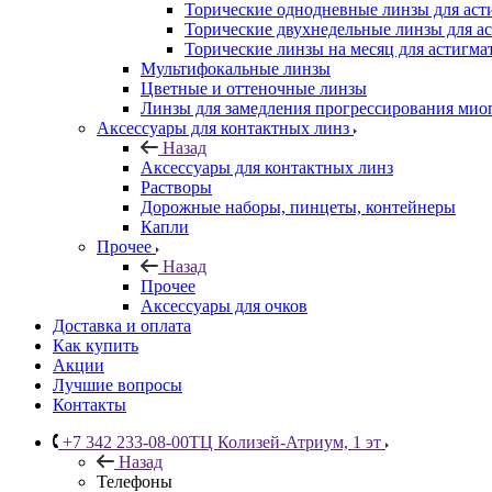
Торические однодневные линзы для аст
Торические двухнедельные линзы для а
Торические линзы на месяц для астигма
Мультифокальные линзы
Цветные и оттеночные линзы
Линзы для замедления прогрессирования мио
Аксессуары для контактных линз
Назад
Аксессуары для контактных линз
Растворы
Дорожные наборы, пинцеты, контейнеры
Капли
Прочее
Назад
Прочее
Аксессуары для очков
Доставка и оплата
Как купить
Акции
Лучшие вопросы
Контакты
+7 342 233-08-00
ТЦ Колизей-Атриум, 1 эт
Назад
Телефоны