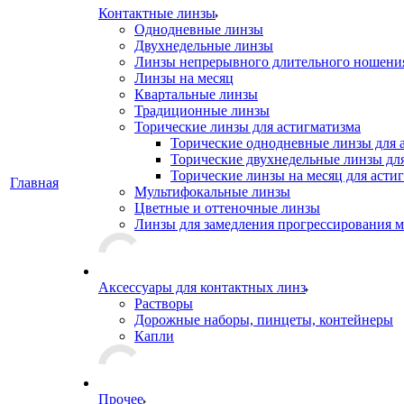
Контактные линзы
Однодневные линзы
Двухнедельные линзы
Линзы непрерывного длительного ношени
Линзы на месяц
Квартальные линзы
Традиционные линзы
Торические линзы для астигматизма
Торические однодневные линзы для 
Торические двухнедельные линзы дл
Торические линзы на месяц для асти
Главная
Мультифокальные линзы
Цветные и оттеночные линзы
Линзы для замедления прогрессирования 
Аксессуары для контактных линз
Растворы
Дорожные наборы, пинцеты, контейнеры
Капли
Прочее