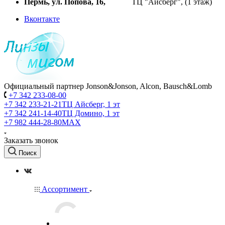
Пермь, ул. Попова, 16,
ТЦ "Айсберг", (1 этаж)
Вконтакте
Официальный партнер Jonson&Jonson, Alcon, Bausch&Lomb
+7 342 233-08-00
+7 342 233-21-21
ТЦ Айсберг, 1 эт
+7 342 241-14-40
ТЦ Домино, 1 эт
+7 982 444-28-80
MAX
Заказать звонок
Поиск
Ассортимент