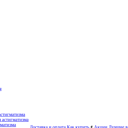
я
астигматизма
я астигматизма
гматизма
Доставка и оплата
Как купить
Акции
Лучшие в