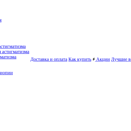
я
астигматизма
я астигматизма
гматизма
Доставка и оплата
Как купить
Акции
Лучшие в
миопии