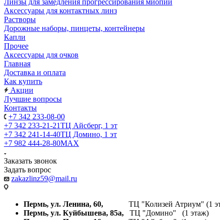
Линзы для замедления прогрессирования миопии
Аксессуары для контактных линз
Растворы
Дорожные наборы, пинцеты, контейнеры
Капли
Прочее
Аксессуары для очков
Главная
Доставка и оплата
Как купить
Акции
Лучшие вопросы
Контакты
+7 342 233-08-00
+7 342 233-21-21
ТЦ Айсберг, 1 эт
+7 342 241-14-40
ТЦ Домино, 1 эт
+7 982 444-28-80
MAX
Заказать звонок
Задать вопрос
zakazlinz59@mail.ru
Пермь, ул. Ленина, 60,
ТЦ "Колизей Атриум" (1 эт
Пермь, ул. Куйбышева,
85а,
ТЦ "Домино" (1 этаж)