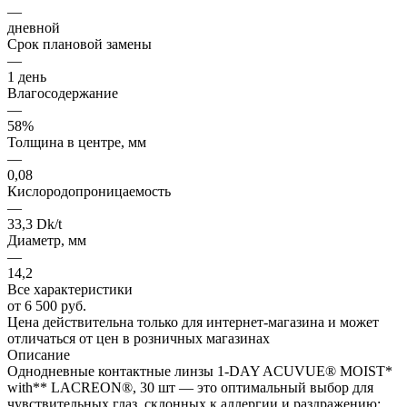
—
дневной
Срок плановой замены
—
1 день
Влагосодержание
—
58%
Толщина в центре, мм
—
0,08
Кислородопроницаемость
—
33,3 Dk/t
Диаметр, мм
—
14,2
Все характеристики
от
6 500 руб.
Цена действительна только для интернет-магазина и может
отличаться от цен в розничных магазинах
Описание
Однодневные контактные линзы 1-DAY ACUVUE® MOIST*
with** LACREON®, 30 шт — это оптимальный выбор для
чувствительных глаз, склонных к аллергии и раздражению;