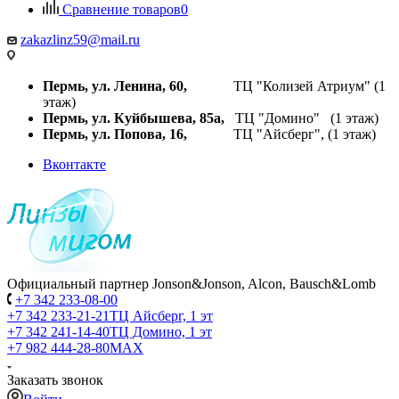
Сравнение товаров
0
zakazlinz59@mail.ru
Пермь, ул. Ленина, 60,
ТЦ "Колизей Атриум" (1
этаж)
Пермь, ул. Куйбышева,
85а,
ТЦ "Домино" (1 этаж)
Пермь, ул. Попова, 16,
ТЦ "Айсберг", (1 этаж)
Вконтакте
Официальный партнер Jonson&Jonson, Alcon, Bausch&Lomb
+7 342 233-08-00
+7 342 233-21-21
ТЦ Айсберг, 1 эт
+7 342 241-14-40
ТЦ Домино, 1 эт
+7 982 444-28-80
MAX
Заказать звонок