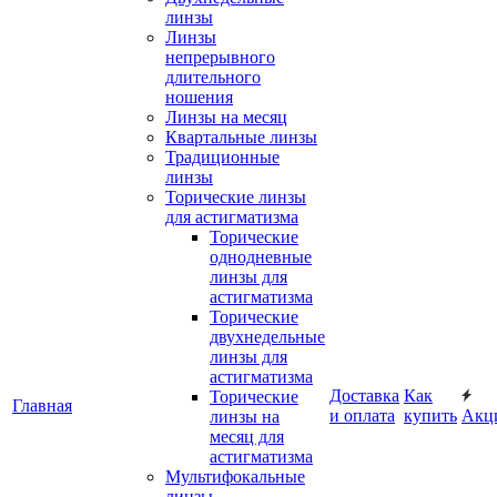
линзы
Линзы
непрерывного
длительного
ношения
Линзы на месяц
Квартальные линзы
Традиционные
линзы
Торические линзы
для астигматизма
Торические
однодневные
линзы для
астигматизма
Торические
двухнедельные
линзы для
астигматизма
Доставка
Как
Торические
Главная
и оплата
купить
Акц
линзы на
месяц для
астигматизма
Мультифокальные
линзы