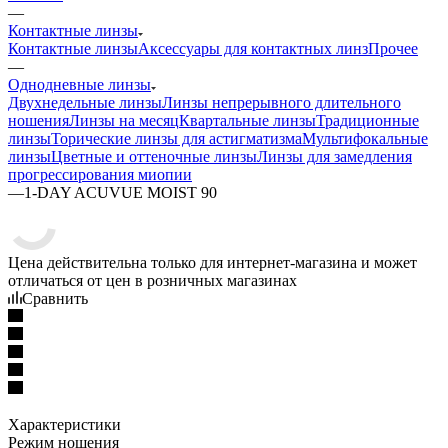
—
Контактные линзы
Контактные линзы
Аксессуары для контактных линз
Прочее
—
Однодневные линзы
Двухнедельные линзы
Линзы непрерывного длительного
ношения
Линзы на месяц
Квартальные линзы
Традиционные
линзы
Торические линзы для астигматизма
Мультифокальные
линзы
Цветные и оттеночные линзы
Линзы для замедления
прогрессирования миопии
—
1-DAY ACUVUE MOIST 90
Цена действительна только для интернет-магазина и может
отличаться от цен в розничных магазинах
Сравнить
Характеристики
Режим ношения