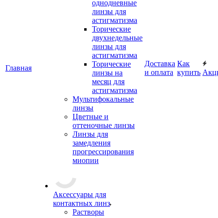
однодневные
линзы для
астигматизма
Торические
двухнедельные
линзы для
астигматизма
Доставка
Как
Торические
Главная
и оплата
купить
Акц
линзы на
месяц для
астигматизма
Мультифокальные
линзы
Цветные и
оттеночные линзы
Линзы для
замедления
прогрессирования
миопии
Аксессуары для
контактных линз
Растворы