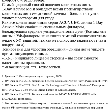
комфорт с утра до вечера.
Самый здоровый способ ношения контактных линз.
1-Day Acuvue Moist обладают всеми преимуществами
контактных линз ежедневной замены – больше не нужно
хлопот с растворами для ухода!
Как все контактные линзы серии ACUVUE®, линзы 1-Day
Acuvue Moist снабжены специальным фильтром,
блокирующим вредные ультрафиолетовые лучи (Контактные
линзы с УФ-фильтром не являются заменой солнцезащитным
очкам с УФ-защитой, так как не полностью закрывают глаз и
вокруг глаза).
Тонированы для удобства обращения – линзы легче увидеть
при манипуляциях с ними.
«1-2-3» индикатор лицевой стороны – вы сразу сможете
надеть линзы правильно.
*Увлажняющий. **С технологией.
1. Бреннан Н. Оптометрия и наука о зрении, 2009.
2. JJV Data on File 2018. Similarities between Mucin and Poly (N-Vinyl Pyrrolidone) (PVP).
3. JJV Data on File 2021. Dual Action Technology and “Cushion of Moisture” Description
for 1-DAY ACUVUE® MOIST Brand Family of Contact Lenses.
4. JJV Data on File 2021. Technical attributes for 1-DAY ACUVUE® MOIST with
LACREON® Technology.
5. Контактные линзы с УФ-фильтром НЕ являются заменой специальных средств защиты
глаз от УФ-излучения (солнцезащитные очки и др.), так как не полностью закрывают