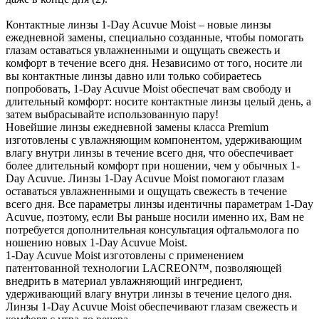
Контактные линзы 1-Day Acuvue Moist – новые линзы
ежедневной замены, специально созданные, чтобы помогать
глазам оставаться увлажненными и ощущать свежесть и
комфорт в течение всего дня. Независимо от того, носите ли
вы контактные линзы давно или только собираетесь
попробовать, 1-Day Acuvue Moist обеспечат вам свободу и
длительный комфорт: носите контактные линзы целый день, а
затем выбрасывайте использованную пару!
Новейшие линзы ежедневной замены класса Premium
изготовлены с увлажняющим компонентом, удерживающим
влагу внутри линзы в течение всего дня, что обеспечивает
более длительный комфорт при ношении, чем у обычных 1-
Day Acuvue. Линзы 1-Day Acuvue Moist помогают глазам
оставаться увлажненными и ощущать свежесть в течение
всего дня. Все параметры линзы идентичны параметрам 1-Day
Acuvue, поэтому, если Вы раньше носили именно их, Вам не
потребуется дополнительная консультация офтальмолога по
ношению новых 1-Day Acuvue Moist.
1-Day Acuvue Moist изготовлены с применением
патентованной технологии LACREON™, позволяющей
внедрить в материал увлажняющий ингредиент,
удерживающий влагу внутри линзы в течение целого дня.
Линзы 1-Day Acuvue Moist обеспечивают глазам свежесть и