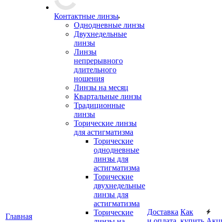
Контактные линзы
Однодневные линзы
Двухнедельные
линзы
Линзы
непрерывного
длительного
ношения
Линзы на месяц
Квартальные линзы
Традиционные
линзы
Торические линзы
для астигматизма
Торические
однодневные
линзы для
астигматизма
Торические
двухнедельные
линзы для
астигматизма
Доставка
Как
Торические
Главная
и оплата
купить
Акц
линзы на