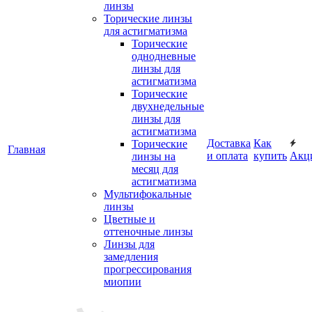
линзы
Торические линзы
для астигматизма
Торические
однодневные
линзы для
астигматизма
Торические
двухнедельные
линзы для
астигматизма
Доставка
Как
Торические
Главная
и оплата
купить
Акц
линзы на
месяц для
астигматизма
Мультифокальные
линзы
Цветные и
оттеночные линзы
Линзы для
замедления
прогрессирования
миопии