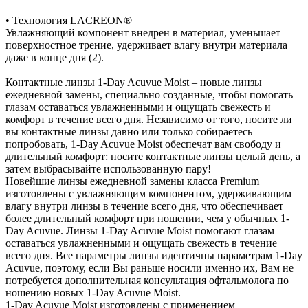
• Технология LACREON®
Увлажняющий компонент внедрен в материал, уменьшает
поверхностное трение, удерживает влагу внутри материала
даже в конце дня (2).
Контактные линзы 1-Day Acuvue Moist – новые линзы
ежедневной замены, специально созданные, чтобы помогать
глазам оставаться увлажненными и ощущать свежесть и
комфорт в течение всего дня. Независимо от того, носите ли
вы контактные линзы давно или только собираетесь
попробовать, 1-Day Acuvue Moist обеспечат вам свободу и
длительный комфорт: носите контактные линзы целый день, а
затем выбрасывайте использованную пару!
Новейшие линзы ежедневной замены класса Premium
изготовлены с увлажняющим компонентом, удерживающим
влагу внутри линзы в течение всего дня, что обеспечивает
более длительный комфорт при ношении, чем у обычных 1-
Day Acuvue. Линзы 1-Day Acuvue Moist помогают глазам
оставаться увлажненными и ощущать свежесть в течение
всего дня. Все параметры линзы идентичны параметрам 1-Day
Acuvue, поэтому, если Вы раньше носили именно их, Вам не
потребуется дополнительная консультация офтальмолога по
ношению новых 1-Day Acuvue Moist.
1-Day Acuvue Moist изготовлены с применением