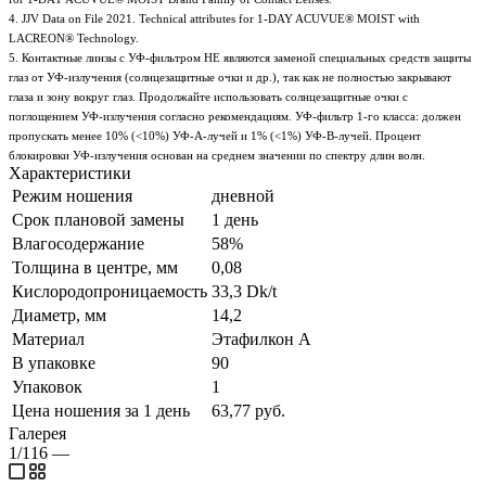
4. JJV Data on File 2021. Technical attributes for 1-DAY ACUVUE® MOIST with
LACREON® Technology.
5. Контактные линзы с УФ-фильтром НЕ являются заменой специальных средств защиты
глаз от УФ-излучения (солнцезащитные очки и др.), так как не полностью закрывают
глаза и зону вокруг глаз. Продолжайте использовать солнцезащитные очки с
поглощением УФ-излучения согласно рекомендациям. УФ-фильтр 1-го класса: должен
пропускать менее 10% (<10%) УФ-А-лучей и 1% (<1%) УФ-В-лучей. Процент
блокировки УФ-излучения основан на среднем значении по спектру длин волн.
Характеристики
Режим ношения
дневной
Срок плановой замены
1 день
Влагосодержание
58%
Толщина в центре, мм
0,08
Кислородопроницаемость
33,3 Dk/t
Диаметр, мм
14,2
Материал
Этафилкон А
В упаковке
90
Упаковок
1
Цена ношения за 1 день
63,77 руб.
Галерея
1/116
—