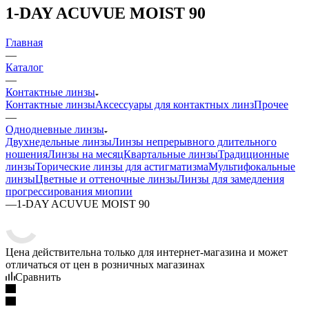
1-DAY ACUVUE MOIST 90
Главная
—
Каталог
—
Контактные линзы
Контактные линзы
Аксессуары для контактных линз
Прочее
—
Однодневные линзы
Двухнедельные линзы
Линзы непрерывного длительного
ношения
Линзы на месяц
Квартальные линзы
Традиционные
линзы
Торические линзы для астигматизма
Мультифокальные
линзы
Цветные и оттеночные линзы
Линзы для замедления
прогрессирования миопии
—
1-DAY ACUVUE MOIST 90
Цена действительна только для интернет-магазина и может
отличаться от цен в розничных магазинах
Сравнить