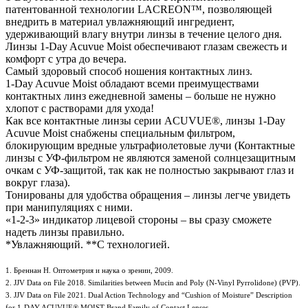
патентованной технологии LACREON™, позволяющей
внедрить в материал увлажняющий ингредиент,
удерживающий влагу внутри линзы в течение целого дня.
Линзы 1-Day Acuvue Moist обеспечивают глазам свежесть и
комфорт с утра до вечера.
Самый здоровый способ ношения контактных линз.
1-Day Acuvue Moist обладают всеми преимуществами
контактных линз ежедневной замены – больше не нужно
хлопот с растворами для ухода!
Как все контактные линзы серии ACUVUE®, линзы 1-Day
Acuvue Moist снабжены специальным фильтром,
блокирующим вредные ультрафиолетовые лучи (Контактные
линзы с УФ-фильтром не являются заменой солнцезащитным
очкам с УФ-защитой, так как не полностью закрывают глаз и
вокруг глаза).
Тонированы для удобства обращения – линзы легче увидеть
при манипуляциях с ними.
«1-2-3» индикатор лицевой стороны – вы сразу сможете
надеть линзы правильно.
*Увлажняющий. **С технологией.
1. Бреннан Н. Оптометрия и наука о зрении, 2009.
2. JJV Data on File 2018. Similarities between Mucin and Poly (N-Vinyl Pyrrolidone) (PVP).
3. JJV Data on File 2021. Dual Action Technology and “Cushion of Moisture” Description
for 1-DAY ACUVUE® MOIST Brand Family of Contact Lenses.