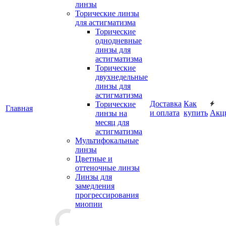
линзы
Торические линзы
для астигматизма
Торические
однодневные
линзы для
астигматизма
Торические
двухнедельные
линзы для
астигматизма
Доставка
Как
Торические
Главная
и оплата
купить
Акц
линзы на
месяц для
астигматизма
Мультифокальные
линзы
Цветные и
оттеночные линзы
Линзы для
замедления
прогрессирования
миопии