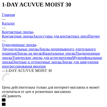
1-DAY ACUVUE MOIST 30
Главная
—
Каталог
—
Контактные линзы
Контактные линзы
Аксессуары для контактных линз
Прочее
—
Однодневные линзы
Двухнедельные линзы
Линзы непрерывного длительного
ношения
Линзы на месяц
Квартальные линзы
Традиционные
линзы
Торические линзы для астигматизма
Мультифокальные
линзы
Цветные и оттеночные линзы
Линзы для замедления
прогрессирования миопии
—
1-DAY ACUVUE MOIST 30
Цена действительна только для интернет-магазина и может
отличаться от цен в розничных магазинах
Сравнить