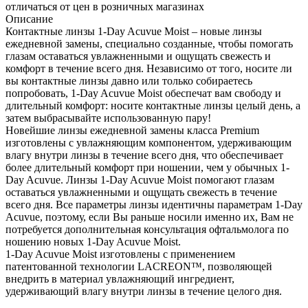
отличаться от цен в розничных магазинах
Описание
Контактные линзы 1-Day Acuvue Moist – новые линзы
ежедневной замены, специально созданные, чтобы помогать
глазам оставаться увлажненными и ощущать свежесть и
комфорт в течение всего дня. Независимо от того, носите ли
вы контактные линзы давно или только собираетесь
попробовать, 1-Day Acuvue Moist обеспечат вам свободу и
длительный комфорт: носите контактные линзы целый день, а
затем выбрасывайте использованную пару!
Новейшие линзы ежедневной замены класса Premium
изготовлены с увлажняющим компонентом, удерживающим
влагу внутри линзы в течение всего дня, что обеспечивает
более длительный комфорт при ношении, чем у обычных 1-
Day Acuvue. Линзы 1-Day Acuvue Moist помогают глазам
оставаться увлажненными и ощущать свежесть в течение
всего дня. Все параметры линзы идентичны параметрам 1-Day
Acuvue, поэтому, если Вы раньше носили именно их, Вам не
потребуется дополнительная консультация офтальмолога по
ношению новых 1-Day Acuvue Moist.
1-Day Acuvue Moist изготовлены с применением
патентованной технологии LACREON™, позволяющей
внедрить в материал увлажняющий ингредиент,
удерживающий влагу внутри линзы в течение целого дня.