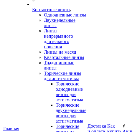
Контактные линзы
Однодневные линзы
Двухнедельные
линзы
Линзы
непрерывного
длительного
ношения
Линзы на месяц
Квартальные линзы
Традиционные
линзы
Торические линзы
для астигматизма
Торические
однодневные
линзы для
астигматизма
Торические
двухнедельные
линзы для
астигматизма
Доставка
Как
Торические
Главная
и оплата
купить
Акц
линзы на