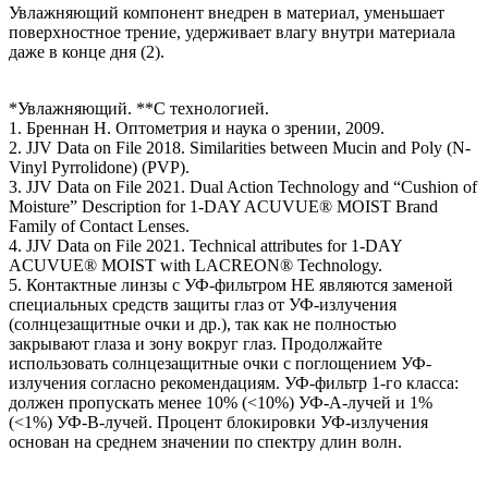
Увлажняющий компонент внедрен в материал, уменьшает
поверхностное трение, удерживает влагу внутри материала
даже в конце дня (2).
*Увлажняющий. **С технологией.
1. Бреннан Н. Оптометрия и наука о зрении, 2009.
2. JJV Data on File 2018. Similarities between Mucin and Poly (N-
Vinyl Pyrrolidone) (PVP).
3. JJV Data on File 2021. Dual Action Technology and “Cushion of
Moisture” Description for 1-DAY ACUVUE® MOIST Brand
Family of Contact Lenses.
4. JJV Data on File 2021. Technical attributes for 1-DAY
ACUVUE® MOIST with LACREON® Technology.
5. Контактные линзы с УФ-фильтром НЕ являются заменой
специальных средств защиты глаз от УФ-излучения
(солнцезащитные очки и др.), так как не полностью
закрывают глаза и зону вокруг глаз. Продолжайте
использовать солнцезащитные очки с поглощением УФ-
излучения согласно рекомендациям. УФ-фильтр 1-го класса:
должен пропускать менее 10% (<10%) УФ-А-лучей и 1%
(<1%) УФ-В-лучей. Процент блокировки УФ-излучения
основан на среднем значении по спектру длин волн.