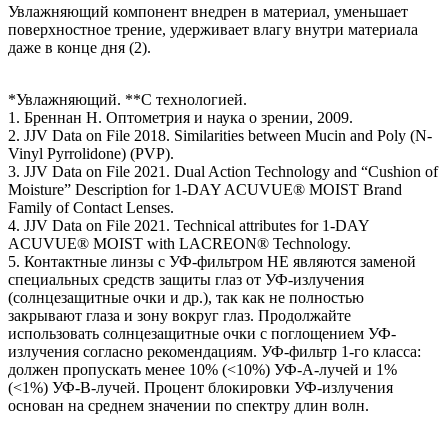
Увлажняющий компонент внедрен в материал, уменьшает
поверхностное трение, удерживает влагу внутри материала
даже в конце дня (2).
*Увлажняющий. **С технологией.
1. Бреннан Н. Оптометрия и наука о зрении, 2009.
2. JJV Data on File 2018. Similarities between Mucin and Poly (N-
Vinyl Pyrrolidone) (PVP).
3. JJV Data on File 2021. Dual Action Technology and “Cushion of
Moisture” Description for 1-DAY ACUVUE® MOIST Brand
Family of Contact Lenses.
4. JJV Data on File 2021. Technical attributes for 1-DAY
ACUVUE® MOIST with LACREON® Technology.
5. Контактные линзы с УФ-фильтром НЕ являются заменой
специальных средств защиты глаз от УФ-излучения
(солнцезащитные очки и др.), так как не полностью
закрывают глаза и зону вокруг глаз. Продолжайте
использовать солнцезащитные очки с поглощением УФ-
излучения согласно рекомендациям. УФ-фильтр 1-го класса:
должен пропускать менее 10% (<10%) УФ-А-лучей и 1%
(<1%) УФ-В-лучей. Процент блокировки УФ-излучения
основан на среднем значении по спектру длин волн.