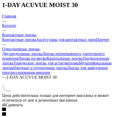
1-DAY ACUVUE MOIST 30
Главная
—
Каталог
—
Контактные линзы
Контактные линзы
Аксессуары для контактных линз
Прочее
—
Однодневные линзы
Двухнедельные линзы
Линзы непрерывного длительного
ношения
Линзы на месяц
Квартальные линзы
Традиционные
линзы
Торические линзы для астигматизма
Мультифокальные
линзы
Цветные и оттеночные линзы
Линзы для замедления
прогрессирования миопии
—
1-DAY ACUVUE MOIST 30
Цена действительна только для интернет-магазина и может
отличаться от цен в розничных магазинах
Сравнить