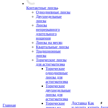
Контактные линзы
Однодневные линзы
Двухнедельные
линзы
Линзы
непрерывного
длительного
ношения
Линзы на месяц
Квартальные линзы
Традиционные
линзы
Торические линзы
для астигматизма
Торические
однодневные
линзы для
астигматизма
Торические
двухнедельные
линзы для
астигматизма
Доставка
Как
Торические
Главная
и оплата
купить
Акц
линзы на