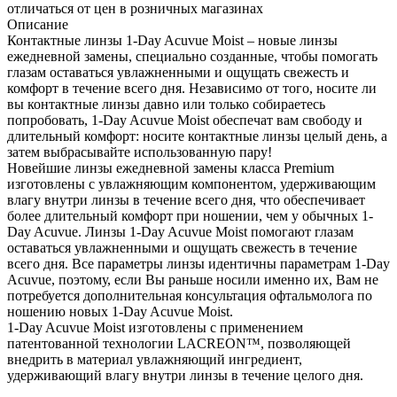
отличаться от цен в розничных магазинах
Описание
Контактные линзы 1-Day Acuvue Moist – новые линзы
ежедневной замены, специально созданные, чтобы помогать
глазам оставаться увлажненными и ощущать свежесть и
комфорт в течение всего дня. Независимо от того, носите ли
вы контактные линзы давно или только собираетесь
попробовать, 1-Day Acuvue Moist обеспечат вам свободу и
длительный комфорт: носите контактные линзы целый день, а
затем выбрасывайте использованную пару!
Новейшие линзы ежедневной замены класса Premium
изготовлены с увлажняющим компонентом, удерживающим
влагу внутри линзы в течение всего дня, что обеспечивает
более длительный комфорт при ношении, чем у обычных 1-
Day Acuvue. Линзы 1-Day Acuvue Moist помогают глазам
оставаться увлажненными и ощущать свежесть в течение
всего дня. Все параметры линзы идентичны параметрам 1-Day
Acuvue, поэтому, если Вы раньше носили именно их, Вам не
потребуется дополнительная консультация офтальмолога по
ношению новых 1-Day Acuvue Moist.
1-Day Acuvue Moist изготовлены с применением
патентованной технологии LACREON™, позволяющей
внедрить в материал увлажняющий ингредиент,
удерживающий влагу внутри линзы в течение целого дня.