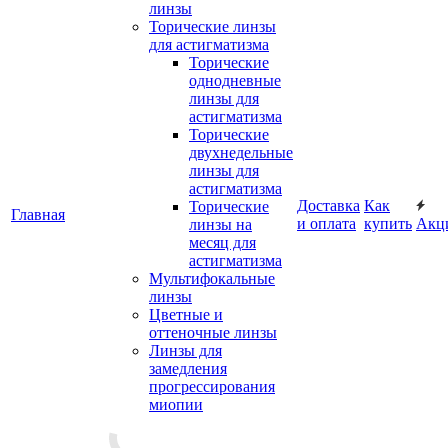
линзы
Торические линзы
для астигматизма
Торические
однодневные
линзы для
астигматизма
Торические
двухнедельные
линзы для
астигматизма
Доставка
Как
Торические
Главная
и оплата
купить
Акц
линзы на
месяц для
астигматизма
Мультифокальные
линзы
Цветные и
оттеночные линзы
Линзы для
замедления
прогрессирования
миопии