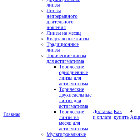
линзы
Линзы
непрерывного
длительного
ношения
Линзы на месяц
Квартальные линзы
Традиционные
линзы
Торические линзы
для астигматизма
Торические
однодневные
линзы для
астигматизма
Торические
двухнедельные
линзы для
астигматизма
Доставка
Как
Торические
Главная
и оплата
купить
Акц
линзы на
месяц для
астигматизма
Мультифокальные
линзы