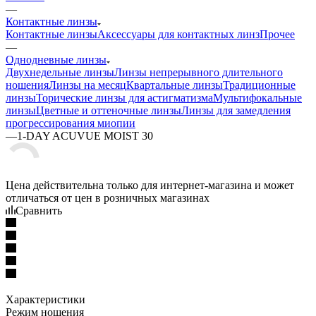
—
Контактные линзы
Контактные линзы
Аксессуары для контактных линз
Прочее
—
Однодневные линзы
Двухнедельные линзы
Линзы непрерывного длительного
ношения
Линзы на месяц
Квартальные линзы
Традиционные
линзы
Торические линзы для астигматизма
Мультифокальные
линзы
Цветные и оттеночные линзы
Линзы для замедления
прогрессирования миопии
—
1-DAY ACUVUE MOIST 30
Цена действительна только для интернет-магазина и может
отличаться от цен в розничных магазинах
Сравнить
Характеристики
Режим ношения