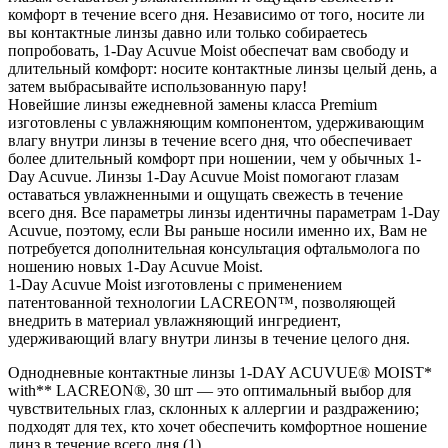
комфорт в течение всего дня. Независимо от того, носите ли
вы контактные линзы давно или только собираетесь
попробовать, 1-Day Acuvue Moist обеспечат вам свободу и
длительный комфорт: носите контактные линзы целый день, а
затем выбрасывайте использованную пару!
Новейшие линзы ежедневной замены класса Premium
изготовлены с увлажняющим компонентом, удерживающим
влагу внутри линзы в течение всего дня, что обеспечивает
более длительный комфорт при ношении, чем у обычных 1-
Day Acuvue. Линзы 1-Day Acuvue Moist помогают глазам
оставаться увлажненными и ощущать свежесть в течение
всего дня. Все параметры линзы идентичны параметрам 1-Day
Acuvue, поэтому, если Вы раньше носили именно их, Вам не
потребуется дополнительная консультация офтальмолога по
ношению новых 1-Day Acuvue Moist.
1-Day Acuvue Moist изготовлены с применением
патентованной технологии LACREON™, позволяющей
внедрить в материал увлажняющий ингредиент,
удерживающий влагу внутри линзы в течение целого дня.
Однодневные контактные линзы 1-DAY ACUVUE® MOIST*
with** LACREON®, 30 шт — это оптимальный выбор для
чувствительных глаз, склонных к аллергии и раздражению;
подходят для тех, кто хочет обеспечить комфортное ношение
линз в течение всего дня (1).