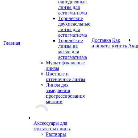
однодневные
линзы для
астигматизма
Торические
двухнедельные
линзы для
астигматизма
Доставка
Как
Торические
Главная
и оплата
купить
Акц
линзы на
месяц для
астигматизма
Мультифокальные
линзы
Цветные и
оттеночные линзы
Линзы для
замедления
прогрессирования
миопии
Аксессуары для
контактных линз
Растворы