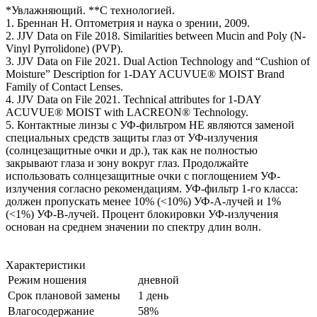
*Увлажняющий. **С технологией.
1. Бреннан Н. Оптометрия и наука о зрении, 2009.
2. JJV Data on File 2018. Similarities between Mucin and Poly (N-
Vinyl Pyrrolidone) (PVP).
3. JJV Data on File 2021. Dual Action Technology and “Cushion of
Moisture” Description for 1-DAY ACUVUE® MOIST Brand
Family of Contact Lenses.
4. JJV Data on File 2021. Technical attributes for 1-DAY
ACUVUE® MOIST with LACREON® Technology.
5. Контактные линзы с УФ-фильтром НЕ являются заменой
специальных средств защиты глаз от УФ-излучения
(солнцезащитные очки и др.), так как не полностью
закрывают глаза и зону вокруг глаз. Продолжайте
использовать солнцезащитные очки с поглощением УФ-
излучения согласно рекомендациям. УФ-фильтр 1-го класса:
должен пропускать менее 10% (<10%) УФ-А-лучей и 1%
(<1%) УФ-В-лучей. Процент блокировки УФ-излучения
основан на среднем значении по спектру длин волн.
Характеристики
Режим ношения
дневной
Срок плановой замены
1 день
Влагосодержание
58%