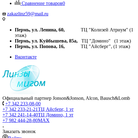
Сравнение товаров
0
zakazlinz59@mail.ru
Пермь, ул. Ленина, 60,
ТЦ "Колизей Атриум" (1
этаж)
Пермь, ул. Куйбышева,
85а,
ТЦ "Домино" (1 этаж)
Пермь, ул. Попова, 16,
ТЦ "Айсберг", (1 этаж)
Вконтакте
Официальный партнер Jonson&Jonson, Alcon, Bausch&Lomb
+7 342 233-08-00
+7 342 233-21-21
ТЦ Айсберг, 1 эт
+7 342 241-14-40
ТЦ Домино, 1 эт
+7 982 444-28-80
MAX
Заказать звонок