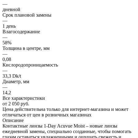
—
дневной
Срок плановой замены
—
1 день
Влагосодержание
—
58%
Толщина в центре, мм
—
0,08
Кислородопроницаемость
—
33,3 Dk/t
Диаметр, мм
—
14,2
Все характеристики
от
2 050 руб.
Цена действительна только для интернет-магазина и может
отличаться от цен в розничных магазинах
Описание
Контактные линзы 1-Day Acuvue Moist – новые линзы
ежедневной замены, специально созданные, чтобы помогать
глазам оставаться увлажненными и ощущать свежесть и