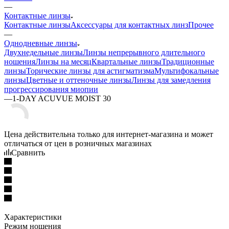
—
Контактные линзы
Контактные линзы
Аксессуары для контактных линз
Прочее
—
Однодневные линзы
Двухнедельные линзы
Линзы непрерывного длительного
ношения
Линзы на месяц
Квартальные линзы
Традиционные
линзы
Торические линзы для астигматизма
Мультифокальные
линзы
Цветные и оттеночные линзы
Линзы для замедления
прогрессирования миопии
—
1-DAY ACUVUE MOIST 30
Цена действительна только для интернет-магазина и может
отличаться от цен в розничных магазинах
Сравнить
Характеристики
Режим ношения