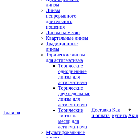
линзы
Линзы
непрерывного
длительного
ношения
Линзы на месяц
Квартальные линзы
Традиционные
линзы
Торические линзы
для астигматизма
Торические
однодневные
линзы для
астигматизма
Торические
двухнедельные
линзы для
астигматизма
Доставка
Как
Торические
Главная
и оплата
купить
Акц
линзы на
месяц для
астигматизма
Мультифокальные
линзы