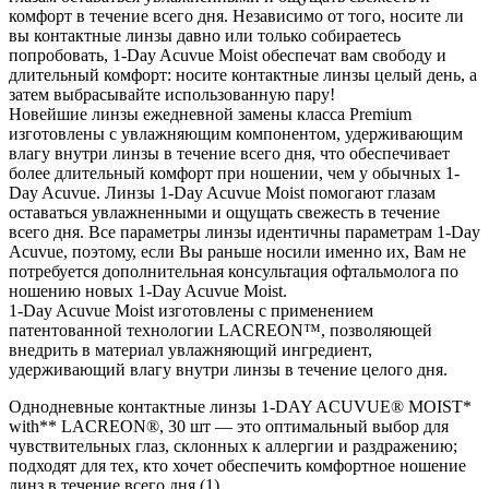
комфорт в течение всего дня. Независимо от того, носите ли
вы контактные линзы давно или только собираетесь
попробовать, 1-Day Acuvue Moist обеспечат вам свободу и
длительный комфорт: носите контактные линзы целый день, а
затем выбрасывайте использованную пару!
Новейшие линзы ежедневной замены класса Premium
изготовлены с увлажняющим компонентом, удерживающим
влагу внутри линзы в течение всего дня, что обеспечивает
более длительный комфорт при ношении, чем у обычных 1-
Day Acuvue. Линзы 1-Day Acuvue Moist помогают глазам
оставаться увлажненными и ощущать свежесть в течение
всего дня. Все параметры линзы идентичны параметрам 1-Day
Acuvue, поэтому, если Вы раньше носили именно их, Вам не
потребуется дополнительная консультация офтальмолога по
ношению новых 1-Day Acuvue Moist.
1-Day Acuvue Moist изготовлены с применением
патентованной технологии LACREON™, позволяющей
внедрить в материал увлажняющий ингредиент,
удерживающий влагу внутри линзы в течение целого дня.
Однодневные контактные линзы 1-DAY ACUVUE® MOIST*
with** LACREON®, 30 шт — это оптимальный выбор для
чувствительных глаз, склонных к аллергии и раздражению;
подходят для тех, кто хочет обеспечить комфортное ношение
линз в течение всего дня (1).