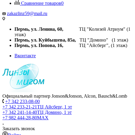
Сравнение товаров
0
zakazlinz59@mail.ru
Пермь, ул. Ленина, 60,
ТЦ "Колизей Атриум" (1
этаж)
Пермь, ул. Куйбышева,
85а,
ТЦ "Домино" (1 этаж)
Пермь, ул. Попова, 16,
ТЦ "Айсберг", (1 этаж)
Вконтакте
Официальный партнер Jonson&Jonson, Alcon, Bausch&Lomb
+7 342 233-08-00
+7 342 233-21-21
ТЦ Айсберг, 1 эт
+7 342 241-14-40
ТЦ Домино, 1 эт
+7 982 444-28-80
MAX
Заказать звонок