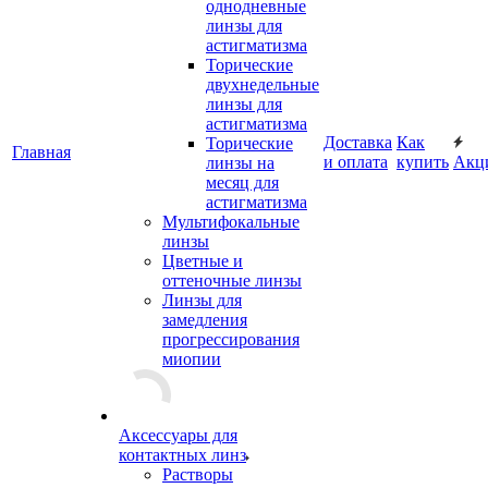
однодневные
линзы для
астигматизма
Торические
двухнедельные
линзы для
астигматизма
Доставка
Как
Торические
Главная
и оплата
купить
Акц
линзы на
месяц для
астигматизма
Мультифокальные
линзы
Цветные и
оттеночные линзы
Линзы для
замедления
прогрессирования
миопии
Аксессуары для
контактных линз
Растворы