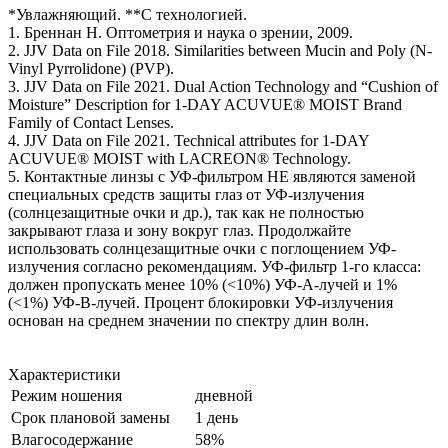
*Увлажняющий. **С технологией.
1. Бреннан Н. Оптометрия и наука о зрении, 2009.
2. JJV Data on File 2018. Similarities between Mucin and Poly (N-
Vinyl Pyrrolidone) (PVP).
3. JJV Data on File 2021. Dual Action Technology and “Cushion of
Moisture” Description for 1-DAY ACUVUE® MOIST Brand
Family of Contact Lenses.
4. JJV Data on File 2021. Technical attributes for 1-DAY
ACUVUE® MOIST with LACREON® Technology.
5. Контактные линзы с УФ-фильтром НЕ являются заменой
специальных средств защиты глаз от УФ-излучения
(солнцезащитные очки и др.), так как не полностью
закрывают глаза и зону вокруг глаз. Продолжайте
использовать солнцезащитные очки с поглощением УФ-
излучения согласно рекомендациям. УФ-фильтр 1-го класса:
должен пропускать менее 10% (<10%) УФ-А-лучей и 1%
(<1%) УФ-В-лучей. Процент блокировки УФ-излучения
основан на среднем значении по спектру длин волн.
Характеристики
Режим ношения
дневной
Срок плановой замены
1 день
Влагосодержание
58%