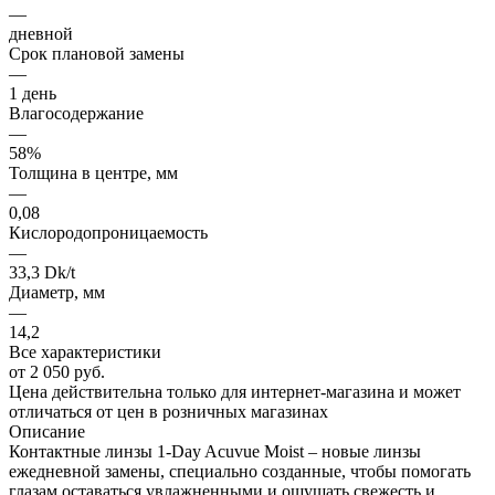
—
дневной
Срок плановой замены
—
1 день
Влагосодержание
—
58%
Толщина в центре, мм
—
0,08
Кислородопроницаемость
—
33,3 Dk/t
Диаметр, мм
—
14,2
Все характеристики
от
2 050 руб.
Цена действительна только для интернет-магазина и может
отличаться от цен в розничных магазинах
Описание
Контактные линзы 1-Day Acuvue Moist – новые линзы
ежедневной замены, специально созданные, чтобы помогать
глазам оставаться увлажненными и ощущать свежесть и