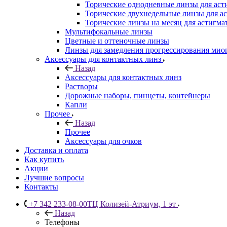
Торические однодневные линзы для аст
Торические двухнедельные линзы для а
Торические линзы на месяц для астигма
Мультифокальные линзы
Цветные и оттеночные линзы
Линзы для замедления прогрессирования мио
Аксессуары для контактных линз
Назад
Аксессуары для контактных линз
Растворы
Дорожные наборы, пинцеты, контейнеры
Капли
Прочее
Назад
Прочее
Аксессуары для очков
Доставка и оплата
Как купить
Акции
Лучшие вопросы
Контакты
+7 342 233-08-00
ТЦ Колизей-Атриум, 1 эт
Назад
Телефоны