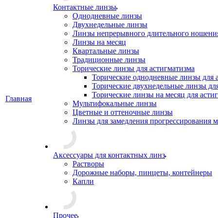
Контактные линзы
Однодневные линзы
Двухнедельные линзы
Линзы непрерывного длительного ношени
Линзы на месяц
Квартальные линзы
Традиционные линзы
Торические линзы для астигматизма
Торические однодневные линзы для 
Торические двухнедельные линзы дл
Торические линзы на месяц для асти
Главная
Мультифокальные линзы
Цветные и оттеночные линзы
Линзы для замедления прогрессирования 
Аксессуары для контактных линз
Растворы
Дорожные наборы, пинцеты, контейнеры
Капли
Прочее