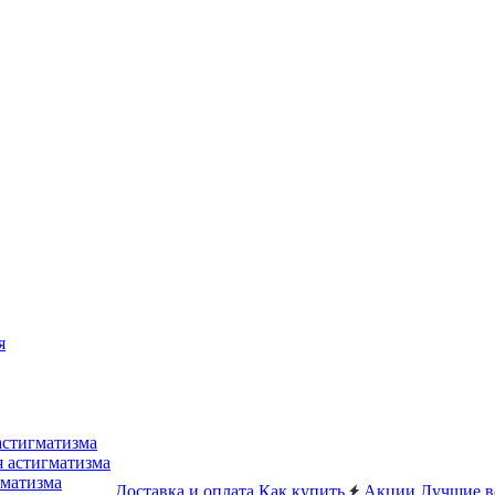
я
астигматизма
я астигматизма
гматизма
Доставка и оплата
Как купить
Акции
Лучшие в