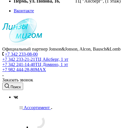
Пермь, ул. Попова, 16,
ТЦ "Айсберг", (1 этаж)
Вконтакте
Официальный партнер Jonson&Jonson, Alcon, Bausch&Lomb
+7 342 233-08-00
+7 342 233-21-21
ТЦ Айсберг, 1 эт
+7 342 241-14-40
ТЦ Домино, 1 эт
+7 982 444-28-80
MAX
Заказать звонок
Поиск
Ассортимент