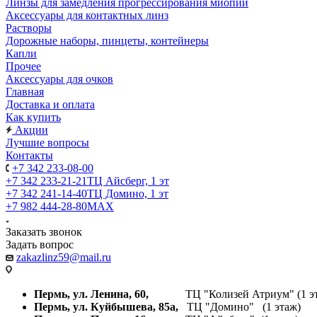
Линзы для замедления прогрессирования миопии
Аксессуары для контактных линз
Растворы
Дорожные наборы, пинцеты, контейнеры
Капли
Прочее
Аксессуары для очков
Главная
Доставка и оплата
Как купить
Акции
Лучшие вопросы
Контакты
+7 342 233-08-00
+7 342 233-21-21
ТЦ Айсберг, 1 эт
+7 342 241-14-40
ТЦ Домино, 1 эт
+7 982 444-28-80
MAX
Заказать звонок
Задать вопрос
zakazlinz59@mail.ru
Пермь, ул. Ленина, 60,
ТЦ "Колизей Атриум" (1 эт
Пермь, ул. Куйбышева,
85а,
ТЦ "Домино" (1 этаж)