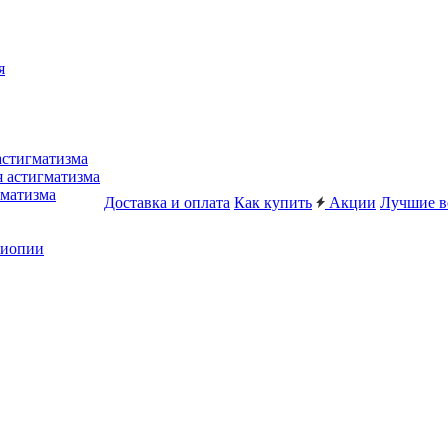
я
астигматизма
я астигматизма
гматизма
Доставка и оплата
Как купить
Акции
Лучшие в
миопии