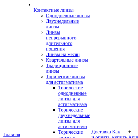
Контактные линзы
Однодневные линзы
Двухнедельные
линзы
Линзы
непрерывного
длительного
ношения
Линзы на месяц
Квартальные линзы
Традиционные
линзы
Торические линзы
для астигматизма
Торические
однодневные
линзы для
астигматизма
Торические
двухнедельные
линзы для
астигматизма
Доставка
Как
Торические
Главная
и оплата
купить
Акц
линзы на