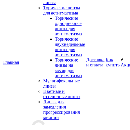
линзы
Торические линзы
для астигматизма
Торические
однодневные
линзы для
астигматизма
Торические
двухнедельные
линзы для
астигматизма
Доставка
Как
Торические
Главная
и оплата
купить
Акц
линзы на
месяц для
астигматизма
Мультифокальные
линзы
Цветные и
оттеночные линзы
Линзы для
замедления
прогрессирования
миопии