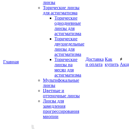
линзы
Торические линзы
для астигматизма
Торические
однодневные
линзы для
астигматизма
Торические
двухнедельные
линзы для
астигматизма
Доставка
Как
Торические
Главная
и оплата
купить
Акц
линзы на
месяц для
астигматизма
Мультифокальные
линзы
Цветные и
оттеночные линзы
Линзы для
замедления
прогрессирования
миопии