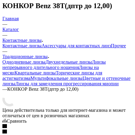
КОНКОР Benz 38T(дптр до 12,00)
Главная
—
Каталог
—
Контактные линзы
Контактные линзы
Аксессуары для контактных линз
Прочее
—
Традиционные линзы
Однодневные линзы
Двухнедельные линзы
Линзы
непрерывного длительного ношения
Линзы на
месяц
Квартальные линзы
Торические линзы для
астигматизма
Мультифокальные линзы
Цветные и оттеночные
линзы
Линзы для замедления прогрессирования миопии
—
КОНКОР Benz 38T(дптр до 12,00)
Цена действительна только для интернет-магазина и может
отличаться от цен в розничных магазинах
Сравнить