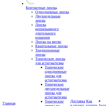
Контактные линзы
Однодневные линзы
Двухнедельные
линзы
Линзы
непрерывного
длительного
ношения
Линзы на месяц
Квартальные линзы
Традиционные
линзы
Торические линзы
для астигматизма
Торические
однодневные
линзы для
астигматизма
Торические
двухнедельные
линзы для
астигматизма
Доставка
Как
Торические
Главная
и оплата
купить
Акц
линзы на