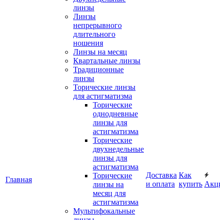
линзы
Линзы
непрерывного
длительного
ношения
Линзы на месяц
Квартальные линзы
Традиционные
линзы
Торические линзы
для астигматизма
Торические
однодневные
линзы для
астигматизма
Торические
двухнедельные
линзы для
астигматизма
Доставка
Как
Торические
Главная
и оплата
купить
Акц
линзы на
месяц для
астигматизма
Мультифокальные
линзы