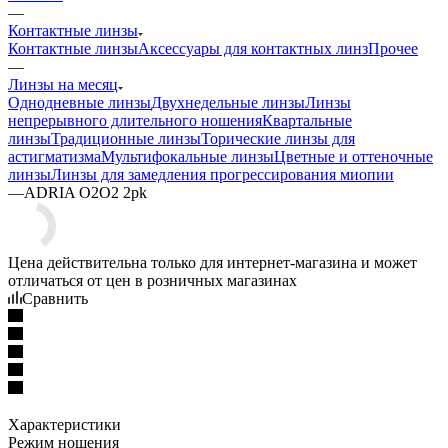
—
Контактные линзы
Контактные линзы
Аксессуары для контактных линз
Прочее
—
Линзы на месяц
Однодневные линзы
Двухнедельные линзы
Линзы
непрерывного длительного ношения
Квартальные
линзы
Традиционные линзы
Торические линзы для
астигматизма
Мультифокальные линзы
Цветные и оттеночные
линзы
Линзы для замедления прогрессирования миопии
—
ADRIA O2O2 2pk
Цена действительна только для интернет-магазина и может
отличаться от цен в розничных магазинах
Сравнить
Характеристики
Режим ношения