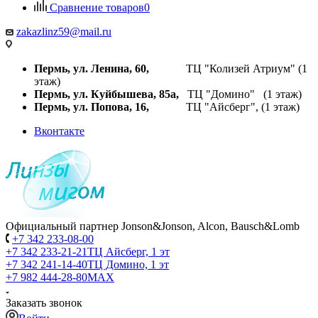
Сравнение товаров
0
zakazlinz59@mail.ru
Пермь, ул. Ленина, 60,
ТЦ "Колизей Атриум" (1
этаж)
Пермь, ул. Куйбышева,
85а,
ТЦ "Домино" (1 этаж)
Пермь, ул. Попова, 16,
ТЦ "Айсберг", (1 этаж)
Вконтакте
Официальный партнер Jonson&Jonson, Alcon, Bausch&Lomb
+7 342 233-08-00
+7 342 233-21-21
ТЦ Айсберг, 1 эт
+7 342 241-14-40
ТЦ Домино, 1 эт
+7 982 444-28-80
MAX
Заказать звонок