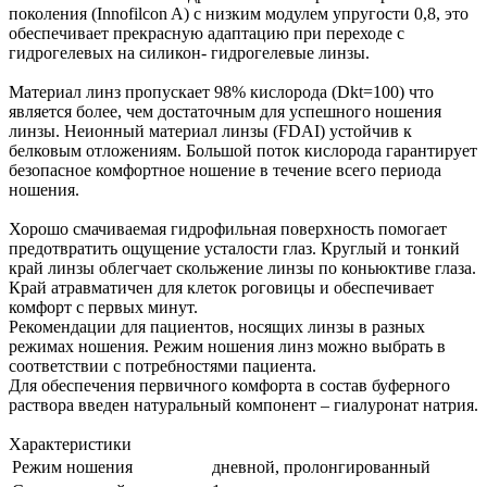
поколения (Innofilcon A) с низким модулем упругости 0,8, это
обеспечивает прекрасную адаптацию при переходе с
гидрогелевых на силикон- гидрогелевые линзы.
Материал линз пропускает 98% кислорода (Dkt=100) что
является более, чем достаточным для успешного ношения
линзы. Неионный материал линзы (FDAI) устойчив к
белковым отложениям. Большой поток кислорода гарантирует
безопасное комфортное ношение в течение всего периода
ношения.
Хорошо смачиваемая гидрофильная поверхность помогает
предотвратить ощущение усталости глаз. Круглый и тонкий
край линзы облегчает скольжение линзы по коньюктиве глаза.
Край атравматичен для клеток роговицы и обеспечивает
комфорт с первых минут.
Рекомендации для пациентов, носящих линзы в разных
режимах ношения. Режим ношения линз можно выбрать в
соответствии с потребностями пациента.
Для обеспечения первичного комфорта в состав буферного
раствора введен натуральный компонент – гиалуронат натрия.
Характеристики
Режим ношения
дневной, пролонгированный