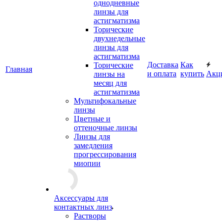
однодневные
линзы для
астигматизма
Торические
двухнедельные
линзы для
астигматизма
Доставка
Как
Торические
Главная
и оплата
купить
Акц
линзы на
месяц для
астигматизма
Мультифокальные
линзы
Цветные и
оттеночные линзы
Линзы для
замедления
прогрессирования
миопии
Аксессуары для
контактных линз
Растворы