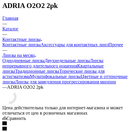
ADRIA O2O2 2pk
Главная
—
Каталог
—
Контактные линзы
Контактные линзы
Аксессуары для контактных линз
Прочее
—
Линзы на месяц
Однодневные линзы
Двухнедельные линзы
Линзы
непрерывного длительного ношения
Квартальные
линзы
Традиционные линзы
Торические линзы для
астигматизма
Мультифокальные линзы
Цветные и оттеночные
линзы
Линзы для замедления прогрессирования миопии
—
ADRIA O2O2 2pk
Цена действительна только для интернет-магазина и может
отличаться от цен в розничных магазинах
Сравнить