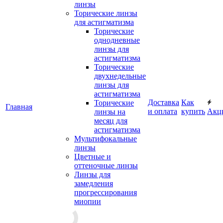
линзы
Торические линзы
для астигматизма
Торические
однодневные
линзы для
астигматизма
Торические
двухнедельные
линзы для
астигматизма
Доставка
Как
Торические
Главная
и оплата
купить
Акц
линзы на
месяц для
астигматизма
Мультифокальные
линзы
Цветные и
оттеночные линзы
Линзы для
замедления
прогрессирования
миопии