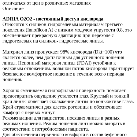
отличаться от цен в розничных магазинах
Описание
ADRIA O2O2 - постоянный доступ кислорода
Относятся к силикон-гидрогелевым материалам третьего
поколения (Innofilcon A) с низким модулем упругости 0,8, это
обеспечивает прекрасную адаптацию при переходе с
гидрогелевых на силикон- гидрогелевые линзы.
Материал линз пропускает 98% кислорода (Dkt=100) что
является более, чем достаточным для успешного ношения
линзы. Неионный материал линзы (FDAI) устойчив к
белковым отложениям. Большой поток кислорода гарантирует
безопасное комфортное ношение в течение всего периода
ношения.
Хорошо смачиваемая гидрофильная поверхность помогает
предотвратить ощущение усталости глаз. Круглый и тонкий
край линзы облегчает скольжение линзы по коньюктиве глаза.
Край атравматичен для клеток роговицы и обеспечивает
комфорт с первых минут.
Рекомендации для пациентов, носящих линзы в разных
режимах ношения. Режим ношения линз можно выбрать в
соответствии с потребностями пациента.
Для обеспечения первичного комфорта в состав буферного