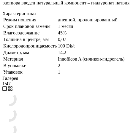
раствора введен натуральный компонент – гиалуронат натрия.
Характеристики
Режим ношения
дневной, пролонгированный
Срок плановой замены
1 месяц
Влагосодержание
45%
Толщина в центре, мм
0,07
Кислородопроницаемость
100 Dk/t
Диаметр, мм
14,2
Материал
Innofilcon A (силикон-гидрогель)
В упаковке
2
Упаковок
1
Галерея
1/47
—