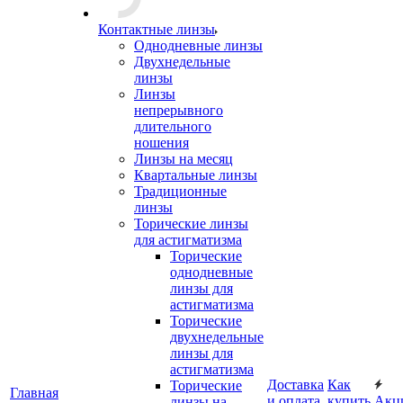
Контактные линзы
Однодневные линзы
Двухнедельные
линзы
Линзы
непрерывного
длительного
ношения
Линзы на месяц
Квартальные линзы
Традиционные
линзы
Торические линзы
для астигматизма
Торические
однодневные
линзы для
астигматизма
Торические
двухнедельные
линзы для
астигматизма
Доставка
Как
Торические
Главная
и оплата
купить
Акц
линзы на