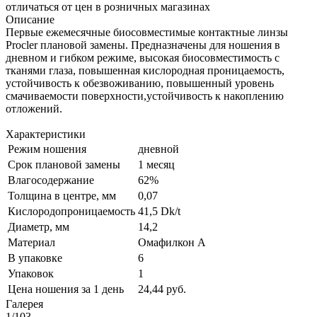
отличаться от цен в розничных магазинах
Описание
Первые ежемесячные биосовместимые контактные линзы
Procler плановой замены. Предназначены для ношения в
дневном и гибком режиме, высокая биосовместимость с
тканями глаза, повышенная кислородная проницаемость,
устойчивость к обезвоживанию, повышенный уровень
смачиваемости поверхности,устойчивость к накоплению
отложений.
Характеристики
Режим ношения
дневной
Срок плановой замены
1 месяц
Влагосодержание
62%
Толщина в центре, мм
0,07
Кислородопроницаемость
41,5 Dk/t
Диаметр, мм
14,2
Материал
Омафилкон А
В упаковке
6
Упаковок
1
Цена ношения за 1 день
24,44 руб.
Галерея
1/103
—