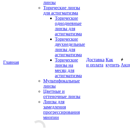
линзы
Торические линзы
для астигматизма
Торические
однодневные
линзы для
астигматизма
Торические
двухнедельные
линзы для
астигматизма
Доставка
Как
Торические
Главная
и оплата
купить
Акц
линзы на
месяц для
астигматизма
Мультифокальные
линзы
Цветные и
оттеночные линзы
Линзы для
замедления
прогрессирования
миопии