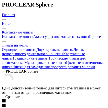
PROCLEAR Sphere
Главная
—
Каталог
—
Контактные линзы
Контактные линзы
Аксессуары для контактных линз
Прочее
—
Линзы на месяц
Однодневные линзы
Двухнедельные линзы
Линзы
непрерывного длительного ношения
Квартальные
линзы
Традиционные линзы
Торические линзы для
астигматизма
Мультифокальные линзы
Цветные и оттеночные
линзы
Линзы для замедления прогрессирования миопии
—
PROCLEAR Sphere
Цена действительна только для интернет-магазина и может
отличаться от цен в розничных магазинах
Сравнить