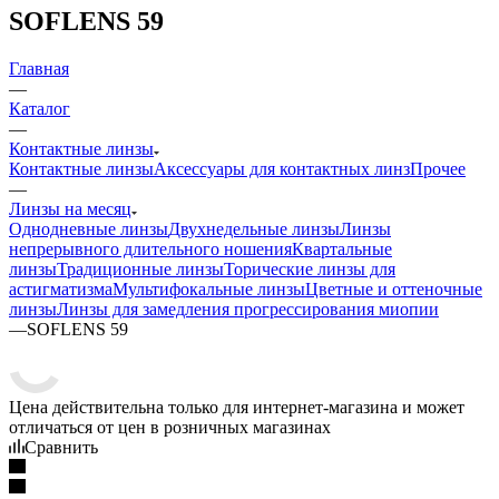
SOFLENS 59
Главная
—
Каталог
—
Контактные линзы
Контактные линзы
Аксессуары для контактных линз
Прочее
—
Линзы на месяц
Однодневные линзы
Двухнедельные линзы
Линзы
непрерывного длительного ношения
Квартальные
линзы
Традиционные линзы
Торические линзы для
астигматизма
Мультифокальные линзы
Цветные и оттеночные
линзы
Линзы для замедления прогрессирования миопии
—
SOFLENS 59
Цена действительна только для интернет-магазина и может
отличаться от цен в розничных магазинах
Сравнить