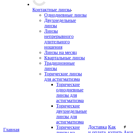
Контактные линзы
Однодневные линзы
Двухнедельные
линзы
Линзы
непрерывного
длительного
ношения
Линзы на месяц
Квартальные линзы
Традиционные
линзы
Торические линзы
для астигматизма
Торические
однодневные
линзы для
астигматизма
Торические
двухнедельные
линзы для
астигматизма
Доставка
Как
Торические
Главная
и оплата
купить
Акц
линзы на