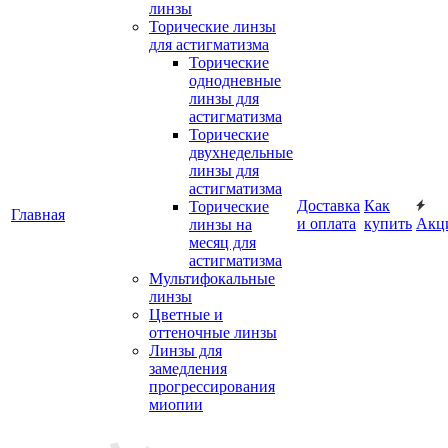
линзы
Торические линзы
для астигматизма
Торические
однодневные
линзы для
астигматизма
Торические
двухнедельные
линзы для
астигматизма
Доставка
Как
Торические
Главная
и оплата
купить
Акц
линзы на
месяц для
астигматизма
Мультифокальные
линзы
Цветные и
оттеночные линзы
Линзы для
замедления
прогрессирования
миопии