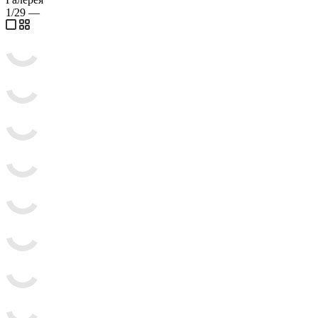
1/29
—