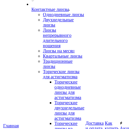
Контактные линзы
Однодневные линзы
Двухнедельные
линзы
Линзы
непрерывного
длительного
ношения
Линзы на месяц
Квартальные линзы
Традиционные
линзы
Торические линзы
для астигматизма
Торические
однодневные
линзы для
астигматизма
Торические
двухнедельные
линзы для
астигматизма
Доставка
Как
Торические
Главная
и оплата
купить
Акц
линзы на