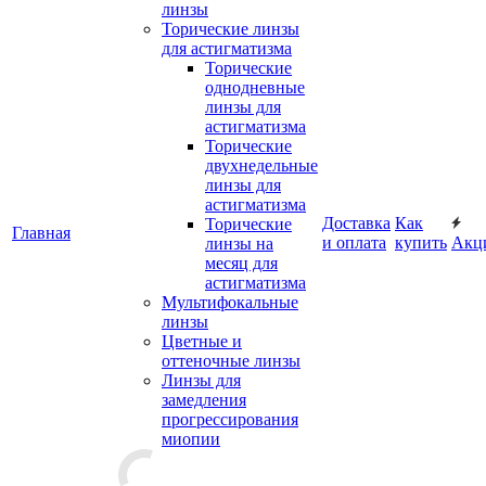
линзы
Торические линзы
для астигматизма
Торические
однодневные
линзы для
астигматизма
Торические
двухнедельные
линзы для
астигматизма
Доставка
Как
Торические
Главная
и оплата
купить
Акц
линзы на
месяц для
астигматизма
Мультифокальные
линзы
Цветные и
оттеночные линзы
Линзы для
замедления
прогрессирования
миопии