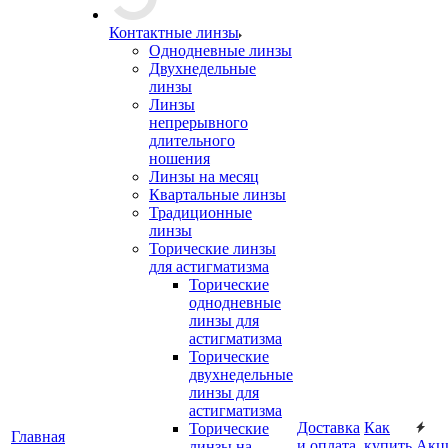
Контактные линзы
Однодневные линзы
Двухнедельные
линзы
Линзы
непрерывного
длительного
ношения
Линзы на месяц
Квартальные линзы
Традиционные
линзы
Торические линзы
для астигматизма
Торические
однодневные
линзы для
астигматизма
Торические
двухнедельные
линзы для
астигматизма
Доставка
Как
Торические
Главная
и оплата
купить
Акц
линзы на