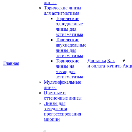
линзы
Торические линзы
для астигматизма
Торические
однодневные
линзы для
астигматизма
Торические
двухнедельные
линзы для
астигматизма
Доставка
Как
Торические
Главная
и оплата
купить
Акц
линзы на
месяц для
астигматизма
Мультифокальные
линзы
Цветные и
оттеночные линзы
Линзы для
замедления
прогрессирования
миопии