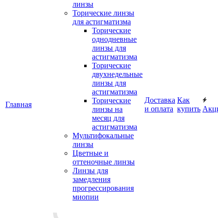
линзы
Торические линзы
для астигматизма
Торические
однодневные
линзы для
астигматизма
Торические
двухнедельные
линзы для
астигматизма
Доставка
Как
Торические
Главная
и оплата
купить
Акц
линзы на
месяц для
астигматизма
Мультифокальные
линзы
Цветные и
оттеночные линзы
Линзы для
замедления
прогрессирования
миопии