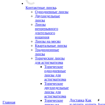
Контактные линзы
Однодневные линзы
Двухнедельные
линзы
Линзы
непрерывного
длительного
ношения
Линзы на месяц
Квартальные линзы
Традиционные
линзы
Торические линзы
для астигматизма
Торические
однодневные
линзы для
астигматизма
Торические
двухнедельные
линзы для
астигматизма
Доставка
Как
Торические
Главная
и оплата
купить
Акц
линзы на