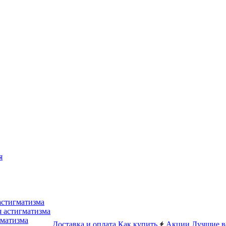
я
астигматизма
я астигматизма
гматизма
Доставка и оплата
Как купить
Акции
Лучшие в