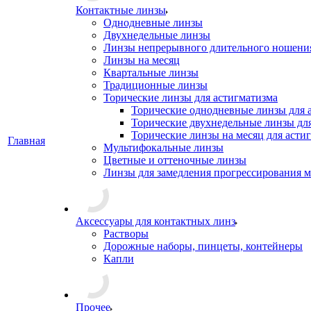
Контактные линзы
Однодневные линзы
Двухнедельные линзы
Линзы непрерывного длительного ношени
Линзы на месяц
Квартальные линзы
Традиционные линзы
Торические линзы для астигматизма
Торические однодневные линзы для 
Торические двухнедельные линзы дл
Торические линзы на месяц для асти
Главная
Мультифокальные линзы
Цветные и оттеночные линзы
Линзы для замедления прогрессирования 
Аксессуары для контактных линз
Растворы
Дорожные наборы, пинцеты, контейнеры
Капли
Прочее