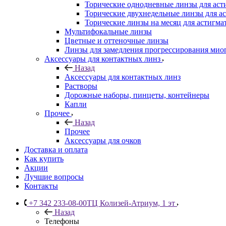
Торические однодневные линзы для аст
Торические двухнедельные линзы для а
Торические линзы на месяц для астигма
Мультифокальные линзы
Цветные и оттеночные линзы
Линзы для замедления прогрессирования мио
Аксессуары для контактных линз
Назад
Аксессуары для контактных линз
Растворы
Дорожные наборы, пинцеты, контейнеры
Капли
Прочее
Назад
Прочее
Аксессуары для очков
Доставка и оплата
Как купить
Акции
Лучшие вопросы
Контакты
+7 342 233-08-00
ТЦ Колизей-Атриум, 1 эт
Назад
Телефоны