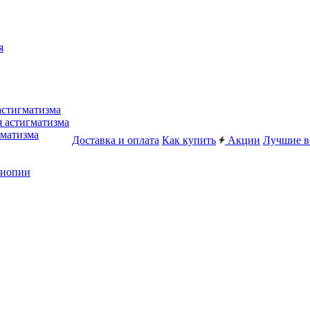
я
астигматизма
я астигматизма
гматизма
Доставка и оплата
Как купить
Акции
Лучшие в
миопии