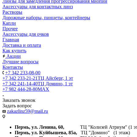
Линзы для замедления прогрессирования миопии
Аксессуары для контактных линз
Растворы
Дорожные наборы, пинцеты, контейнеры
Капли
Прочее
Аксессуары для очков
Главная
Доставка и оплата
Как купить
Акции
Лучшие вопросы
Контакты
+7 342 233-08-00
+7 342 233-21-21
ТЦ Айсберг, 1 эт
+7 342 241-14-40
ТЦ Домино, 1 эт
+7 982 444-28-80
MAX
Заказать звонок
Задать вопрос
zakazlinz59@mail.ru
Пермь, ул. Ленина, 60,
ТЦ "Колизей Атриум" (1 эт
Пермь, ул. Куйбышева,
85а,
ТЦ "Домино" (1 этаж)