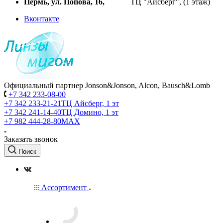
Пермь, ул. Попова, 16,
ТЦ "Айсберг", (1 этаж)
Вконтакте
Официальный партнер Jonson&Jonson, Alcon, Bausch&Lomb
+7 342 233-08-00
+7 342 233-21-21
ТЦ Айсберг, 1 эт
+7 342 241-14-40
ТЦ Домино, 1 эт
+7 982 444-28-80
MAX
Заказать звонок
Поиск
Ассортимент