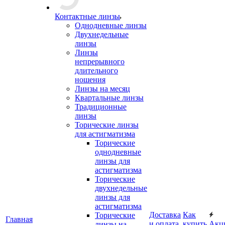
Контактные линзы
Однодневные линзы
Двухнедельные
линзы
Линзы
непрерывного
длительного
ношения
Линзы на месяц
Квартальные линзы
Традиционные
линзы
Торические линзы
для астигматизма
Торические
однодневные
линзы для
астигматизма
Торические
двухнедельные
линзы для
астигматизма
Доставка
Как
Торические
Главная
и оплата
купить
Акц
линзы на