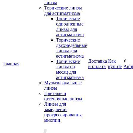
линзы
Торические линзы
для астигматизма
Торические
однодневные
линзы для
астигматизма
Торические
двухнедельные
линзы для
астигматизма
Доставка
Как
Торические
Главная
и оплата
купить
Акц
линзы на
месяц для
астигматизма
Мультифокальные
линзы
Цветные и
оттеночные линзы
Линзы для
замедления
прогрессирования
миопии