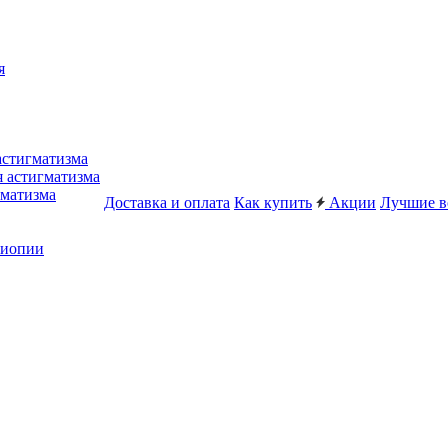
я
астигматизма
я астигматизма
гматизма
Доставка и оплата
Как купить
Акции
Лучшие в
миопии