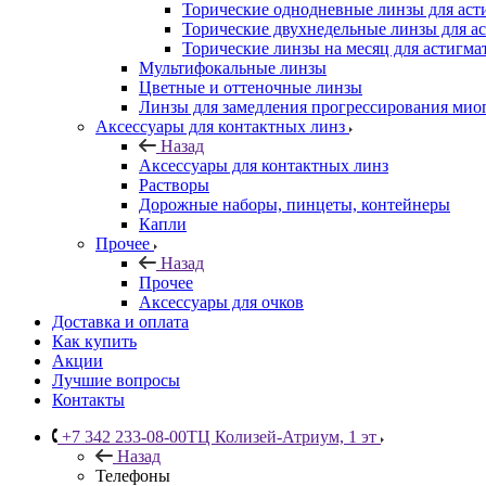
Торические однодневные линзы для аст
Торические двухнедельные линзы для а
Торические линзы на месяц для астигма
Мультифокальные линзы
Цветные и оттеночные линзы
Линзы для замедления прогрессирования мио
Аксессуары для контактных линз
Назад
Аксессуары для контактных линз
Растворы
Дорожные наборы, пинцеты, контейнеры
Капли
Прочее
Назад
Прочее
Аксессуары для очков
Доставка и оплата
Как купить
Акции
Лучшие вопросы
Контакты
+7 342 233-08-00
ТЦ Колизей-Атриум, 1 эт
Назад
Телефоны