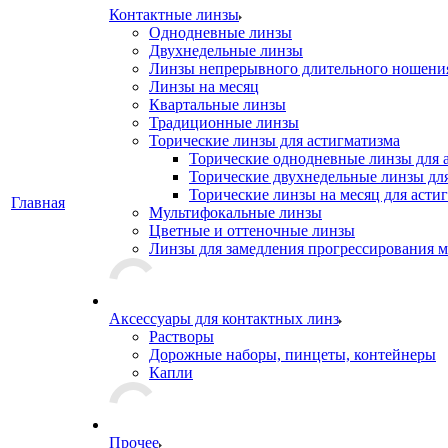
Контактные линзы
Однодневные линзы
Двухнедельные линзы
Линзы непрерывного длительного ношени
Линзы на месяц
Квартальные линзы
Традиционные линзы
Торические линзы для астигматизма
Торические однодневные линзы для 
Торические двухнедельные линзы дл
Торические линзы на месяц для асти
Главная
Мультифокальные линзы
Цветные и оттеночные линзы
Линзы для замедления прогрессирования 
Аксессуары для контактных линз
Растворы
Дорожные наборы, пинцеты, контейнеры
Капли
Прочее