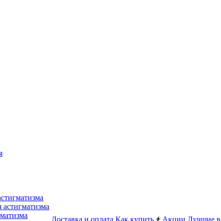
я
астигматизма
я астигматизма
гматизма
Доставка и оплата
Как купить
Акции
Лучшие в