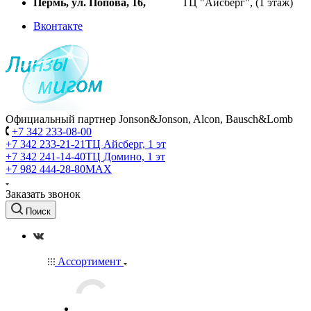
Пермь, ул. Попова, 16,
ТЦ "Айсберг", (1 этаж)
Вконтакте
Официальный партнер Jonson&Jonson, Alcon, Bausch&Lomb
+7 342 233-08-00
+7 342 233-21-21
ТЦ Айсберг, 1 эт
+7 342 241-14-40
ТЦ Домино, 1 эт
+7 982 444-28-80
MAX
Заказать звонок
Поиск
Ассортимент