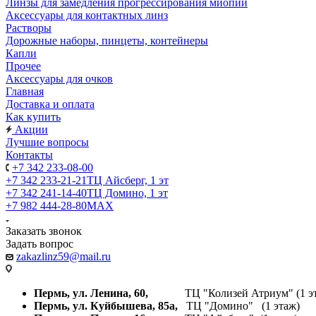
Линзы для замедления прогрессирования миопии
Аксессуары для контактных линз
Растворы
Дорожные наборы, пинцеты, контейнеры
Капли
Прочее
Аксессуары для очков
Главная
Доставка и оплата
Как купить
Акции
Лучшие вопросы
Контакты
+7 342 233-08-00
+7 342 233-21-21
ТЦ Айсберг, 1 эт
+7 342 241-14-40
ТЦ Домино, 1 эт
+7 982 444-28-80
MAX
Заказать звонок
Задать вопрос
zakazlinz59@mail.ru
Пермь, ул. Ленина, 60,
ТЦ "Колизей Атриум" (1 эт
Пермь, ул. Куйбышева,
85а,
ТЦ "Домино" (1 этаж)