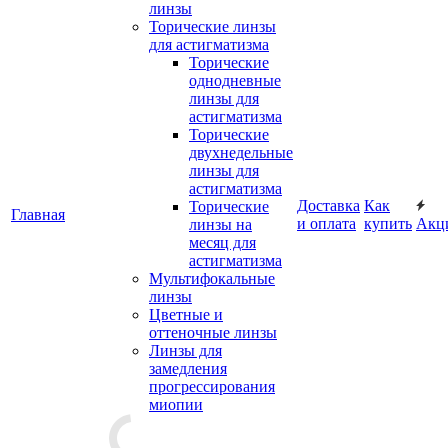
линзы
Торические линзы
для астигматизма
Торические
однодневные
линзы для
астигматизма
Торические
двухнедельные
линзы для
астигматизма
Доставка
Как
Торические
Главная
и оплата
купить
Акц
линзы на
месяц для
астигматизма
Мультифокальные
линзы
Цветные и
оттеночные линзы
Линзы для
замедления
прогрессирования
миопии