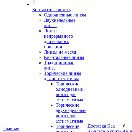
Контактные линзы
Однодневные линзы
Двухнедельные
линзы
Линзы
непрерывного
длительного
ношения
Линзы на месяц
Квартальные линзы
Традиционные
линзы
Торические линзы
для астигматизма
Торические
однодневные
линзы для
астигматизма
Торические
двухнедельные
линзы для
астигматизма
Доставка
Как
Торические
Главная
и оплата
купить
Акц
линзы на